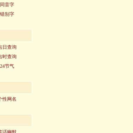
同音字
错别字
吉日查询
吉时查询
24节气
个性网名
笑话幽默