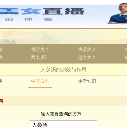
页
古诗大全
成语大全
典
网名设计
起名大全
人参汤的功效与作用
明
中医方剂
佛学知识
询
输入需要查询的方剂：