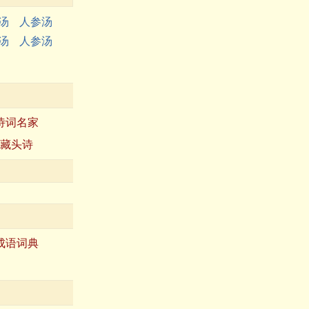
汤
人参汤
汤
人参汤
诗词名家
藏头诗
成语词典