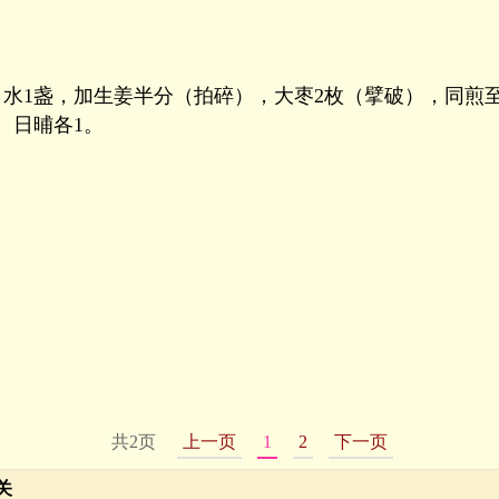
，水1盏，加生姜半分（拍碎），大枣2枚（擘破），同煎
、日晡各1。
共2页
上一页
1
2
下一页
关