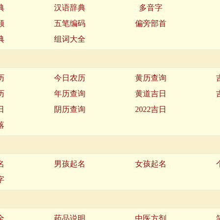
典
汉语辞典
多音字
顺
五笔编码
偏旁部首
典
组词大全
历
今日农历
黄历查询
历
年历查询
黄道吉日
日
阴历查询
2022吉日
落
名
男孩起名
女孩起名
字
全
药品说明
中医方剂