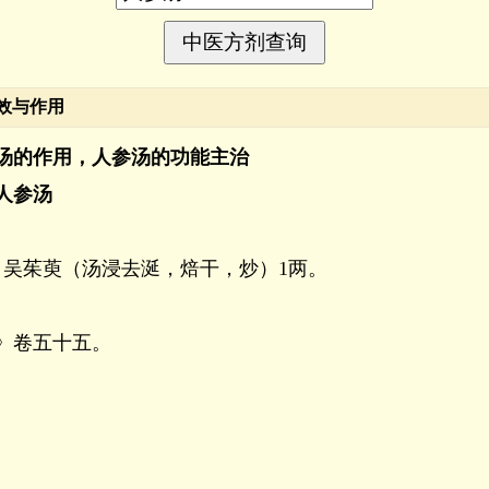
效与作用
汤的作用，人参汤的功能主治
人参汤
，吴茱萸（汤浸去涎，焙干，炒）1两。
》卷五十五。