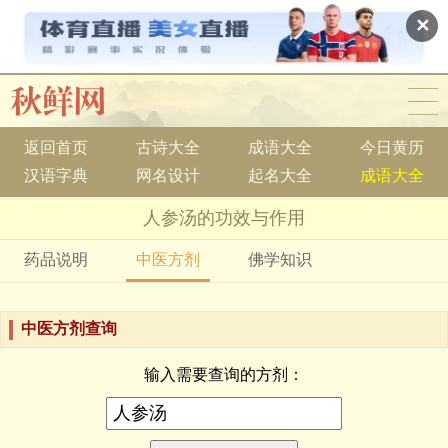
✕
返回首页
古诗大全
成语大全
今日黄历
汉语字典
网名设计
起名大全
成语大全
人参汤的功效与作用
药品说明
中医方剂
佛学知识
中医方剂查询
输入需要查询的方剂：