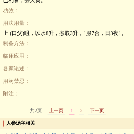
已利者，去大黄。
功效：
用法用量：
上 (口父)咀，以水8升，煮取3升，1服7合，日3夜1。
制备方法：
临床应用：
各家论述：
用药禁忌：
附注：
共2页
上一页
1
2
下一页
人参汤字相关