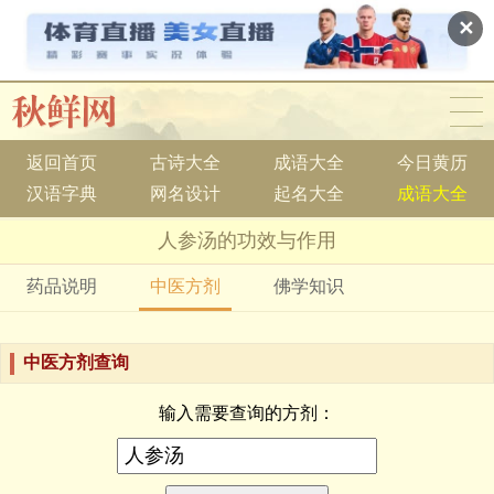
✕
返回首页
古诗大全
成语大全
今日黄历
汉语字典
网名设计
起名大全
成语大全
人参汤的功效与作用
药品说明
中医方剂
佛学知识
中医方剂查询
输入需要查询的方剂：