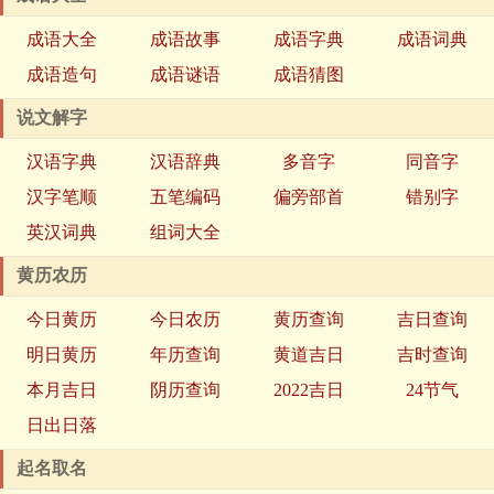
成语大全
成语故事
成语字典
成语词典
成语造句
成语谜语
成语猜图
说文解字
汉语字典
汉语辞典
多音字
同音字
汉字笔顺
五笔编码
偏旁部首
错别字
英汉词典
组词大全
黄历农历
今日黄历
今日农历
黄历查询
吉日查询
明日黄历
年历查询
黄道吉日
吉时查询
本月吉日
阴历查询
2022吉日
24节气
日出日落
起名取名