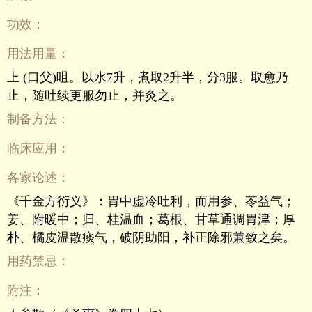
功效：
用法用量：
上 (口父)咀。以水7升，煮取2升半，分3服。取愈乃
止，随吐续更服勿止，并灸之。
制备方法：
临床应用：
各家论述：
《千金方衍义》：胃中虚冷吐利，而用参、苓益气；
姜、附暖中；归、桂温血；葛根、甘草通调胃津；厚
朴、橘皮温散痰气，破阴助阳，补正除邪兼致之矣。
用药禁忌：
附注：