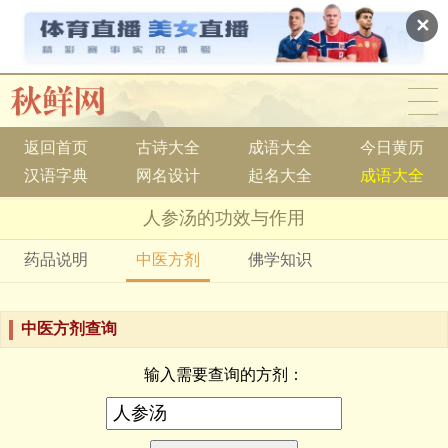
✕
返回首页
古诗大全
成语大全
今日黄历
汉语字典
网名设计
起名大全
成语大全
人参汤的功效与作用
药品说明
中医方剂
佛学知识
中医方剂查询
输入需要查询的方剂：