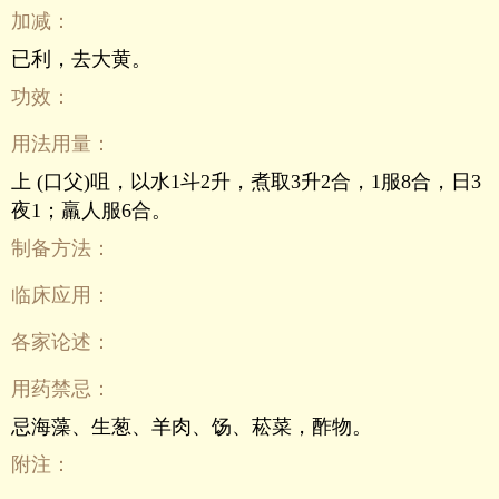
加减：
已利，去大黄。
功效：
用法用量：
上 (口父)咀，以水1斗2升，煮取3升2合，1服8合，日3
夜1；羸人服6合。
制备方法：
临床应用：
各家论述：
用药禁忌：
忌海藻、生葱、羊肉、饧、菘菜，酢物。
附注：