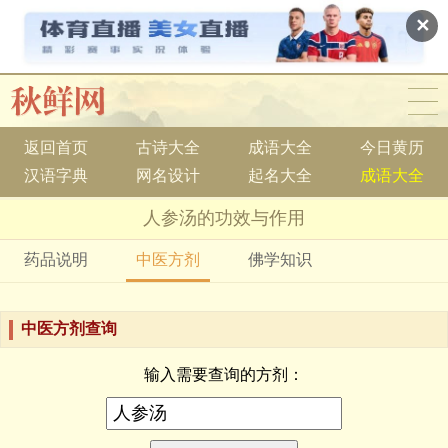
✕
返回首页
古诗大全
成语大全
今日黄历
汉语字典
网名设计
起名大全
成语大全
人参汤的功效与作用
药品说明
中医方剂
佛学知识
中医方剂查询
输入需要查询的方剂：