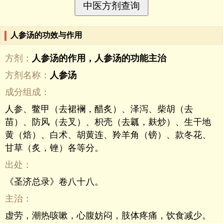
人参汤的功效与作用
方剂：
人参汤的作用，人参汤的功能主治
方剂名称：
人参汤
成分组成：
人参、鳖甲（去裙襕，醋炙）、泽泻、柴胡（去
苗）、防风（去叉）、枳壳（去瓤，麸炒）、生干地
黄（焙）、白术、胡黄连、羚羊角（镑）、款冬花、
甘草（炙，锉）各等分。
出处：
《圣济总录》卷八十八。
主治：
虚劳，潮热咳嗽，心腹妨闷，肢体疼痛，饮食减少。