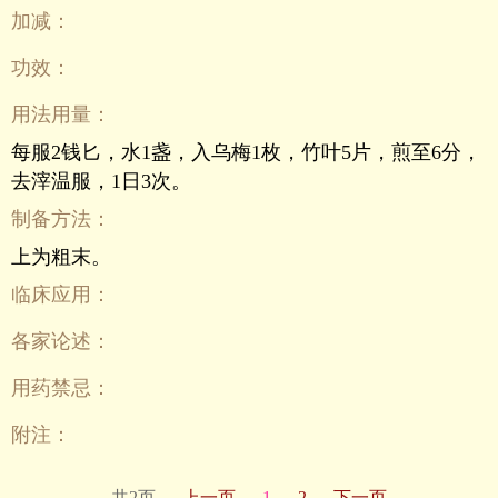
加减：
功效：
用法用量：
每服2钱匕，水1盏，入乌梅1枚，竹叶5片，煎至6分，
去滓温服，1日3次。
制备方法：
上为粗末。
临床应用：
各家论述：
用药禁忌：
附注：
共2页
上一页
1
2
下一页