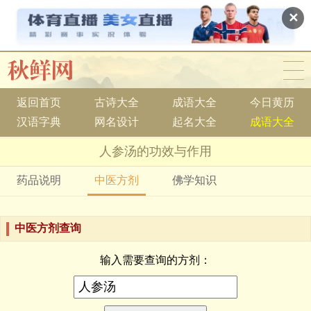
✕
返回首页
古诗大全
成语大全
今日黄历
汉语字典
网名设计
起名大全
成语大全
人参汤的功效与作用
药品说明
中医方剂
佛学知识
中医方剂查询
输入需要查询的方剂：