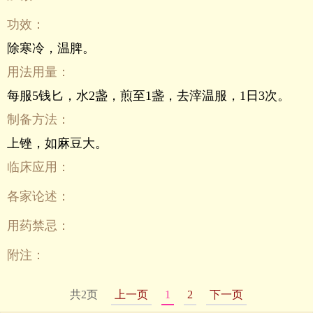
功效：
除寒冷，温脾。
用法用量：
每服5钱匕，水2盏，煎至1盏，去滓温服，1日3次。
制备方法：
上锉，如麻豆大。
临床应用：
各家论述：
用药禁忌：
附注：
共2页
上一页
1
2
下一页