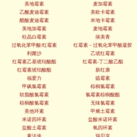
美地霉素
麦加霉素
乙酰麦迪霉素
美欧卡霉素
醋酸麦迪霉素
米地卡霉素
美地加霉素
麦地霉素
柱晶白霉素
痰美青
过氧化苯甲酸/红霉素
红霉素－过氧化苯甲酸凝胶
利菌沙
乙琥红霉素
红霉素乙基琥珀酸酯
红霉素-丁二酸乙酯
红霉素琥珀酸酯
新红康
福爱力
硫霉素
甲砜氯霉素
棕榈氯霉素
软脂酸氯霉素
氯霉素棕榈酸酯
棕榈酸氯霉素
无味氯霉素
美他环素
甲烯土霉素
米诺四环素
盐酸米诺环素
盐酸土霉素
氧四环素
素法途
瑞贝克