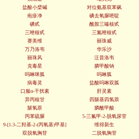
盐酸小檗碱
对位氨基双苯砜
疱疹净
碘去氧脲嘧啶
碘甙
酰胺三嗪核甙
三唑核甙
三氮唑核甙
赛美维
丽珠威
万乃洛韦
华乐沙
丽珠风
泛昔洛韦
克毒星
膦甲酸钠
吗啉咪胍
吗啉胍
病毒灵
盐酸吗啉双胍
口服α-干扰素
肝灵素
异丙核甘
四羰基四氢萘
羰氢萘
膦酰甲酸
丙苯硫脲
5-三氟甲-2-脱氧尿苷
9-[1.3-二羟基-2-(丙氧基)甲基]
维得新生
双脱氧胸苷
二脱氧胸苷