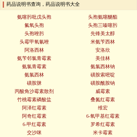
药品说明书查询，药品说明书大全
氨噻肟吡戊头孢
头孢氨噻醚酯
氟氧头孢
头孢三嗪噻肟
头孢唑肟
先锋美太醇
头霉甲氧氰唑
米氨苄西林
阿洛西林
安洛欣
氨苄邻氯青霉素
美佳林
氨氯青霉素
氨氯西林钠
氨氯西林
磺胺索嘧啶
磺胺脒
磺胺酰胺钠
丙酸角沙霉素散剂
威霉素
竹桃霉素磷酸盐
叠氮红霉素
阿泽红霉素
维宏
阿奇红霉素
6-氧甲基红霉素
6-甲红霉素
罗希红霉素
交沙咪
米卡霉素