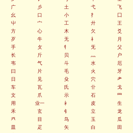
广
彡
土
弋
飞
幺
口
小
扌
囗
屮
宀
工
廾
王
方
心
木
欠
爻
歹
牛
无
礻
月
手
攵
牜
旡
父
长
斤
贝
灬
户
韦
气
斗
水
厄
曰
片
毛
火
牙
日
见
殳
穴
耂
车
瓦
氏
卝
戈
文
爪
示
石
罒
用
业一
衤
皮
生
禾
玄
钅
立
龙
癶
目
鸟
玉
瓜
皿
疋
矢
白
田