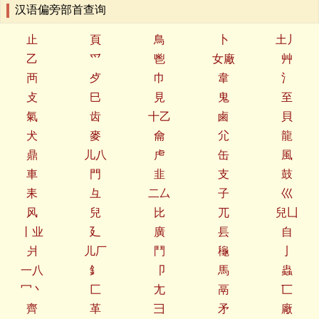
汉语偏旁部首查询
止
頁
鳥
卜
土丿
乙
爫
鬯
女廠
艸
襾
歺
巾
韋
氵
攴
巳
見
鬼
至
氣
齿
十乙
鹵
貝
犬
麥
龠
尣
龍
鼎
儿八
虍
缶
風
車
門
韭
支
鼓
耒
彑
二厶
子
巛
风
兒
比
兀
兒凵
丨业
廴
廣
镸
自
爿
儿厂
鬥
龝
亅
一八
釒
卩
馬
蟲
冖丶
匚
尢
鬲
匸
齊
革
彐
矛
廠