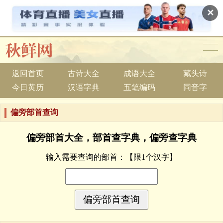
✕
返回首页
古诗大全
成语大全
藏头诗
今日黄历
汉语字典
五笔编码
同音字
偏旁部首查询
偏旁部首大全，部首查字典，偏旁查字典
输入需要查询的部首：
【限1个汉字】