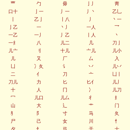
覀
勹
毋
亅丿
靑
口十
亅一
丿一
丿丶
乙乚
丨
乙亅
丨八
丿
丶一
亅乙
一
丶丿
一人
乛
一乙
一丿
丿乙
丨人
丶
一纟
八
儿二
几
刀亅
儿亠
刂
十儿
亠儿
儿小
儿
又
厂
厶
入
凵
冫夂
讠
丷
儿丷
二
亻
刀
亠
凵丨
刀儿
力
匕
匕亻
儿丿
十
人
冂
冫
儿刀
冖
儿口
儿厶
彳
纟
山
大
辶
艹
门
犭
阝
寸
马
夂
尸
己
女
川
忄
夕
饣
弓
干
士