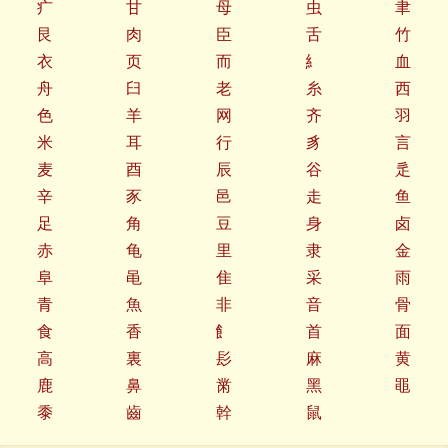
疒
甘
母
虫
聿
艮
肉
臣
舌
竹
衣
页
而
糹
血
舟
臼
老
糸
西
色
羊
网
齐
羽
米
耳
行
豸
言
麦
酉
辰
谷
辵
辛
豕
邑
走
鱼
足
角
豆
身
卤
赤
龟
里
隶
金
阜
黾
隹
采
雨
青
魚
非
音
骨
食
香
飠
首
面
高
裏
髟
麻
黄
鹿
鼻
黹
黑
黽
黍
齒
幹
鼠