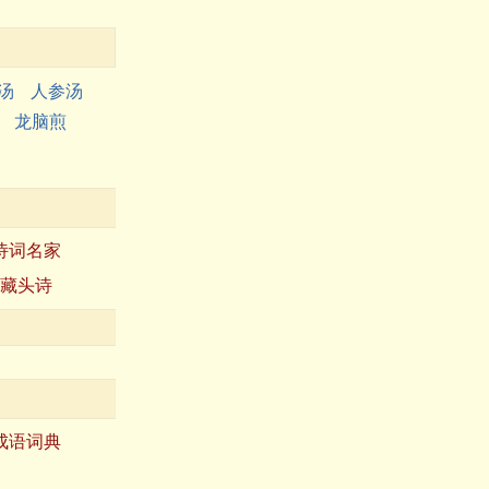
汤
人参汤
龙脑煎
诗词名家
藏头诗
成语词典