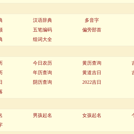
典
汉语辞典
多音字
顺
五笔编码
偏旁部首
典
组词大全
历
今日农历
黄历查询
历
年历查询
黄道吉日
日
阴历查询
2022吉日
落
名
男孩起名
女孩起名
字