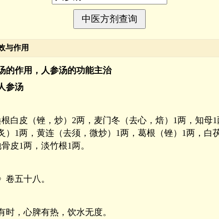
效与作用
汤的作用，人参汤的功能主治
人参汤
桑根白皮（锉，炒）2两，麦门冬（去心，焙）1两，知母
炙）1两，黄连（去须，微炒）1两，葛根（锉）1两，白
地骨皮1两，淡竹根1两。
》卷五十八。
有时，心脾有热，饮水无度。