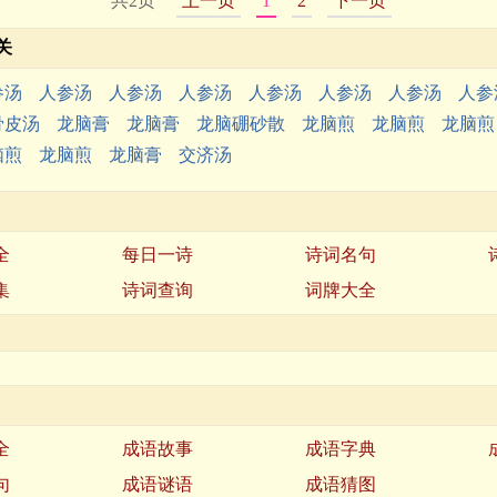
共2页
上一页
1
2
下一页
关
参汤
人参汤
人参汤
人参汤
人参汤
人参汤
人参汤
人参
骨皮汤
龙脑膏
龙脑膏
龙脑硼砂散
龙脑煎
龙脑煎
龙脑煎
脑煎
龙脑煎
龙脑膏
交济汤
全
每日一诗
诗词名句
集
诗词查询
词牌大全
全
成语故事
成语字典
句
成语谜语
成语猜图