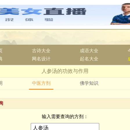
页
古诗大全
成语大全
典
网名设计
起名大全
人参汤的功效与作用
明
中医方剂
佛学知识
询
输入需要查询的方剂：