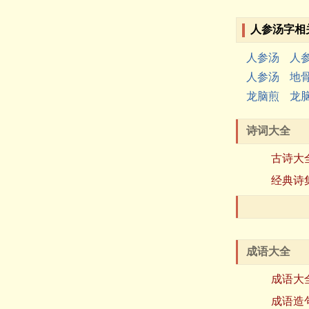
人参汤字相
人参汤
人
人参汤
地
龙脑煎
龙
诗词大全
古诗大
经典诗
成语大全
成语大
成语造