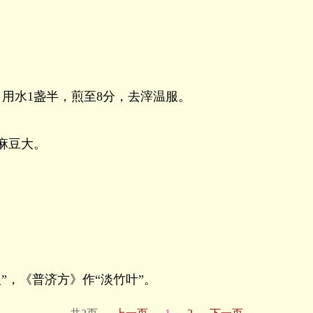
，用水1盏半，煎至8分，去滓温服。
麻豆大。
”，《普济方》作“淡竹叶”。