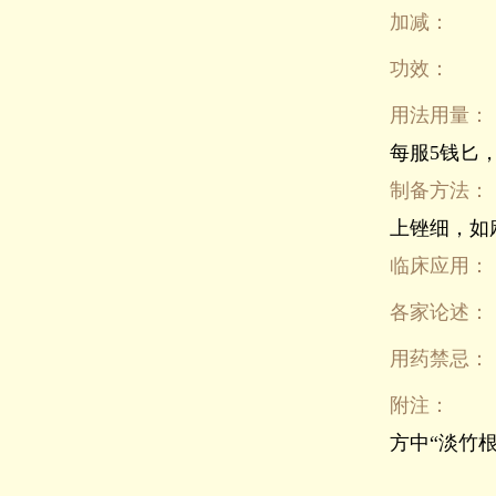
加减：
功效：
用法用量：
每服5钱匕
制备方法：
上锉细，如
临床应用：
各家论述：
用药禁忌：
附注：
方中“淡竹根