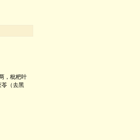
1两，枇杷叶
茯苓（去黑