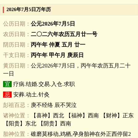
2026年7月5日万年历
公历日期：
公元2026年7月5日
农历日期：
二〇二六年农历五月廿一号
阴历日期：
丙午年 仲夏 五月 廿一
干支日期：
丙午年 甲午月 庚辰日
黄历日期：
公元2026年7月5日，丙午年农历五月二十
一日
宜
疗病.结婚.交易.入仓.求职
忌
安葬.动土.针灸
彭祖百忌：
庚不经络 辰不哭泣
诸神位置：
【喜神】西北 【福神】西南 【财神】正东
【阳贵】东北 【阴贵】西南
胎神位置：
碓磨莫移动,鸡栖,孕身胎神在外正西停留2