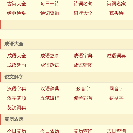
古诗大全
每日一诗
诗词名句
诗词名家
经典诗集
诗词查询
词牌大全
藏头诗
成语大全
成语大全
成语故事
成语字典
成语词典
成语造句
成语谜语
成语猜图
说文解字
汉语字典
汉语辞典
多音字
同音字
汉字笔顺
五笔编码
偏旁部首
错别字
英汉词典
黄历农历
今日黄历
今日农历
黄历查询
吉日查询