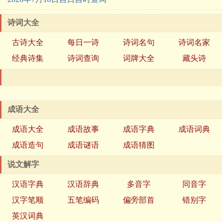
诗词大全
古诗大全
每日一诗
诗词名句
诗词名家
经典诗集
诗词查询
词牌大全
藏头诗
成语大全
成语大全
成语故事
成语字典
成语词典
成语造句
成语谜语
成语猜图
说文解字
汉语字典
汉语辞典
多音字
同音字
汉字笔顺
五笔编码
偏旁部首
错别字
英汉词典