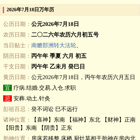
2026年7月18日万年历
公历日期：
公元2026年7月18日
农历日期：
二〇二六年农历六月初五号
当日贴士：
南赡部洲转大法轮
、
阴历日期：
丙午年 季夏 六月 初五
干支日期：
丙午年 乙未月 癸巳日
黄历日期：
公元2026年7月18日，丙午年农历六月五日
宜
疗病.结婚.交易.入仓.求职
忌
安葬.动土.针灸
彭祖百忌：
癸不词讼 巳不远行
诸神位置：
【喜神】东南 【福神】东北 【财神】正南
【阳贵】东南 【阴贵】正东
胎神位置：
房床若移整,床栖,厨灶莫相干胎神在房内北