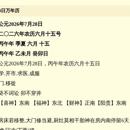
28日万年历
公元2026年7月28日
二〇二六年农历六月十五号
丙午年 季夏 六月 十五
丙午年 乙未月 癸卯日
公元2026年7月28日，丙午年农历六月十五日
学.开市.求医.成服
门.移徙
癸不词讼 卯不穿井
【喜神】东南 【福神】东北 【财神】正南【阳贵】东南 
房床若移整,大门修当避,厨灶莫相干胎神在房内南停留6天