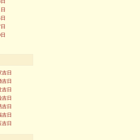
8日
1日
4日
7日
0日
搬家吉日
订婚吉日
理发吉日
入殓吉日
交易吉日
祈福吉日
求医吉日