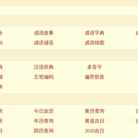
全
成语故事
成语字典
句
成语谜语
成语猜图
典
汉语辞典
多音字
顺
五笔编码
偏旁部首
典
历
今日农历
黄历查询
历
年历查询
黄道吉日
日
阴历查询
2020吉日