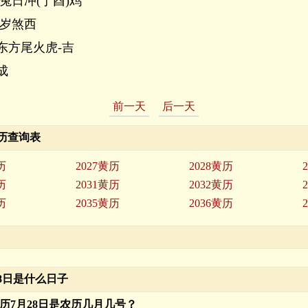
兔日冲(丁酉)鸡
岁煞西
东方尾火虎-吉
成
前一天
后一天
历查询表
历
2027黄历
2028黄历
历
2031黄历
2032黄历
历
2035黄历
2036黄历
月28日是什么日子
年公历7月28日是农历几月几号？