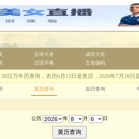
页
古诗大全
成语大全
历
汉语字典
五笔编码
7月28日万年历查询，农历6月15日老黄历，2026年7月28
历
黄历查询
吉日查询
公历
年
月
日