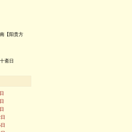
正南【阳贵方
又十斋日
3日
6日
9日
2日
5日