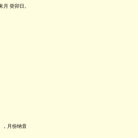
乙未月 癸卯日。
】，月份纳音