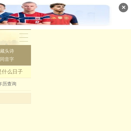
✕
藏头诗
同音字
日是什么日子
年历查询