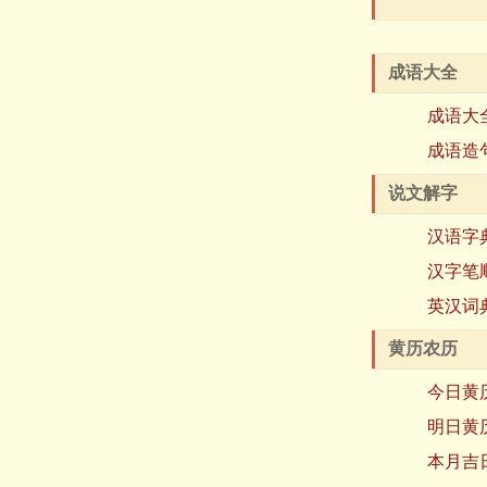
成语大全
成语大
成语造
说文解字
汉语字
汉字笔
英汉词
黄历农历
今日黄
明日黄
本月吉