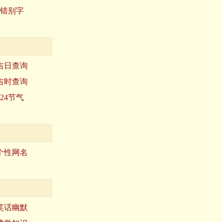
错别字
吉日查询
吉时查询
24节气
个性网名
笑话幽默