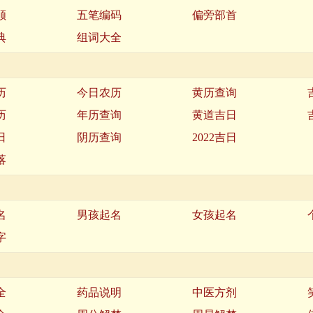
顺
五笔编码
偏旁部首
典
组词大全
历
今日农历
黄历查询
历
年历查询
黄道吉日
日
阴历查询
2022吉日
落
名
男孩起名
女孩起名
字
全
药品说明
中医方剂