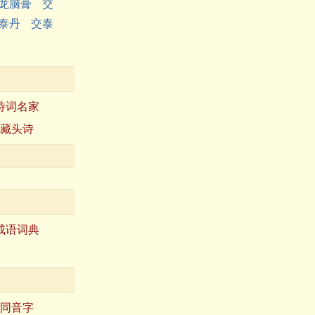
龙脑膏
交
泰丹
交泰
诗词名家
藏头诗
成语词典
同音字