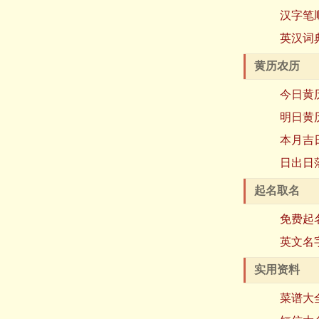
汉字笔
英汉词
黄历农历
今日黄
明日黄
本月吉
日出日
起名取名
免费起
英文名
实用资料
菜谱大