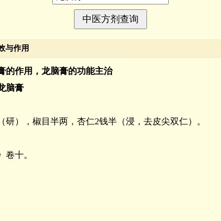
效与作用
膏的作用，龙脑膏的功能主治
龙脑膏
分（研），椒目半两，杏仁2钱半（浸，去皮尖双仁）。
》卷十。