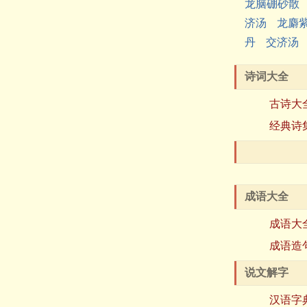
龙脑硼砂散
济汤
龙麝
丹
交济汤
诗词大全
古诗大
经典诗
成语大全
成语大
成语造
说文解字
汉语字