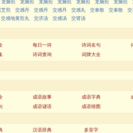
龙脑煎
龙脑煎
龙脑煎
龙脑煎
龙脑煎
龙脑煎
龙脑煎
紫芝煎
交感丹
交感丹
交感丹
交感丸
交泰散
交泰散
交
交感地黄煎丸
交济汤
交感汤
交肾汤
全
每日一诗
诗词名句
集
诗词查询
词牌大全
全
成语故事
成语字典
句
成语谜语
成语猜图
典
汉语辞典
多音字