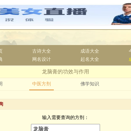
页
古诗大全
成语大全
典
网名设计
起名大全
龙脑膏的功效与作用
明
中医方剂
佛学知识
询
输入需要查询的方剂：