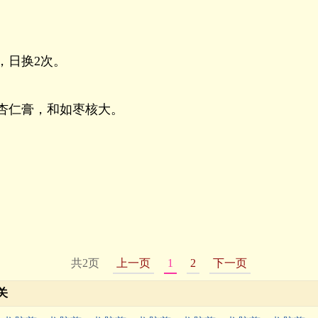
，日换2次。
杏仁膏，和如枣核大。
共2页
上一页
1
2
下一页
关