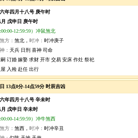
六年四月十八号 庚午时
巳月 戊申日 庚午时
0:00-12:59:59）冲鼠煞北
煞方：
煞北，
时冲：
时冲庚子
神：
天兵 日刑 喜神 司命
嗣 订婚 嫁娶 求财 开市 交易 安床 作灶 祭祀
盖屋 入殓 赴任 出行
3日 13点0分-14点59分 时辰吉凶
六年四月十八号 辛未时
巳月 戊申日 辛未时
0:00-14:59:59）冲牛煞西
煞方：
煞西，
时冲：
时冲辛丑
神：
勾陈 天地 天赦