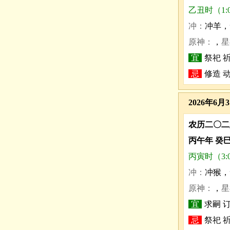
乙丑时（1:0
冲：
冲羊，
原神：
，
星
宜
祭祀 
忌
修造 
2026年6月
农历二〇二
丙午年 癸
丙寅时（3:0
冲：
冲猴，
原神：
，
星
宜
求嗣 订
忌
祭祀 祈