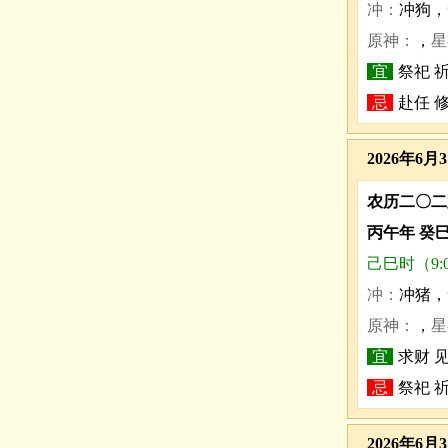
冲：
冲狗，
原神：
，
星
宜
祭祀 祈
忌
赴任 
2026年6月
农历二〇二
丙午年 癸
己巳时（9:00
冲：
冲猪，
原神：
，
星
宜
求财 
忌
祭祀 祈
2026年6月