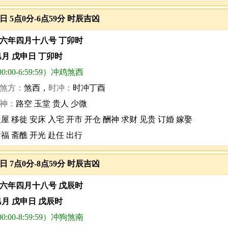
3日 5点0分-6点59分 时辰吉凶
六年四月十八号 丁卯时
巳月 戊申日 丁卯时
0:00-6:59:59）冲鸡煞西
煞方：
煞西，
时冲：
时冲丁酉
神：
路空 玉堂 贵人 少微
屋 移徙 安床 入宅 开市 开仓 酬神 求财 见贵 订婚 嫁娶
福 斋醮 开光 赴任 出行
3日 7点0分-8点59分 时辰吉凶
六年四月十八号 戊辰时
巳月 戊申日 戊辰时
0:00-8:59:59）冲狗煞南