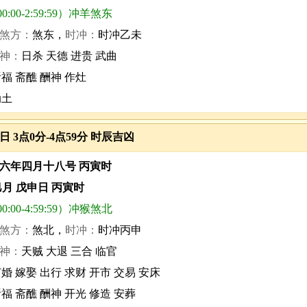
0:00-2:59:59）冲羊煞东
煞方：
煞东，
时冲：
时冲乙未
神：
日杀 天德 进贵 武曲
祈福 斋醮 酬神 作灶
动土
3日 3点0分-4点59分 时辰吉凶
六年四月十八号 丙寅时
巳月 戊申日 丙寅时
0:00-4:59:59）冲猴煞北
煞方：
煞北，
时冲：
时冲丙申
神：
天贼 大退 三合 临官
婚 嫁娶 出行 求财 开市 交易 安床
福 斋醮 酬神 开光 修造 安葬