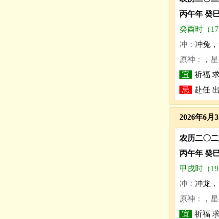
丙午年 癸
癸酉时（17:0
冲：
冲兔，
原神：
，
星
宜
祈福 求
忌
赴任 
2026年6月
农历二〇二
丙午年 癸
甲戌时（19:0
冲：
冲龙，
原神：
，
星
宜
祈福 求