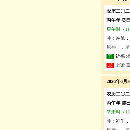
农历二〇二
丙午年 癸
庚午时（11:0
冲：
冲鼠，
原神：
，
星
宜
祈福 求
忌
上梁 
2026年6月
农历二〇二
丙午年 癸
辛未时（13:0
冲：
冲牛，
原神：
，
星