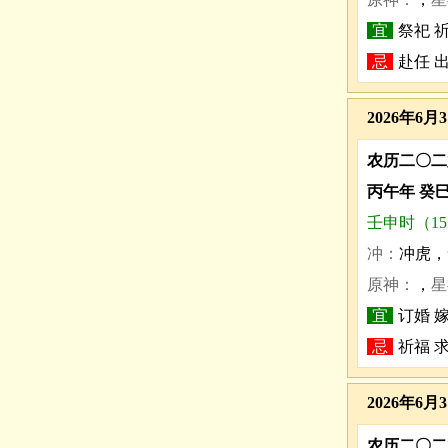
宜
祭祀 
忌
赴任 
2026年6月
农历二〇二
丙午年 癸
壬申时（15:0
冲：
冲虎，
原神：
，
星
宜
订婚 嫁
忌
祈福 
2026年6月
农历二〇二