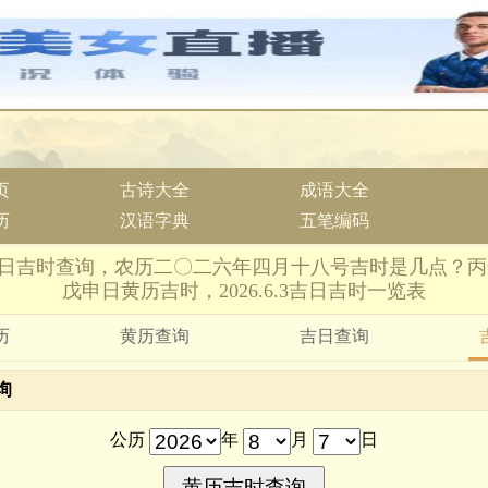
页
古诗大全
成语大全
历
汉语字典
五笔编码
6月3日吉时查询，农历二〇二六年四月十八号吉时是几点？丙
戊申日黄历吉时，2026.6.3吉日吉时一览表
历
黄历查询
吉日查询
询
公历
年
月
日