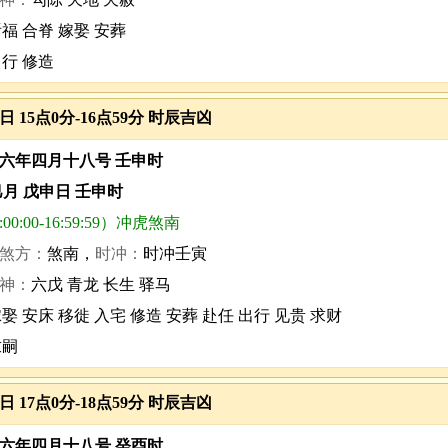
祈福 合脊 嫁娶 安葬
出行 修造
3日 15点0分-16点59分 时辰吉凶
六年四月十八号 壬申时
巳月 戊申日 壬申时
0:00-16:59:59）冲虎煞南
煞方：
煞南，
时冲：
时冲壬寅
神：
六戊 青龙 长生 驿马
娶 安床 移徙 入宅 修造 安葬 赴任 出行 见贵 求财
求嗣
3日 17点0分-18点59分 时辰吉凶
六年四月十八号 癸酉时