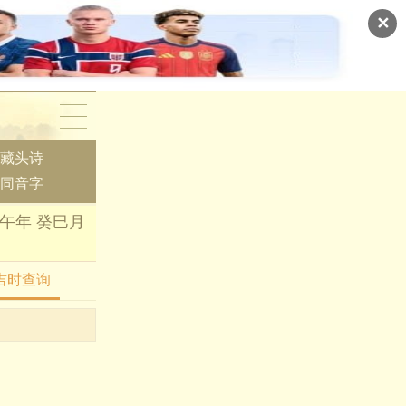
✕
藏头诗
同音字
午年 癸巳月
吉时查询