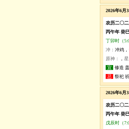
2026年6月
农历二〇二
丙午年 癸
丁卯时（5:0
冲：
冲鸡，
原神：
，
星
宜
修造 盖
忌
祭祀 祈
2026年6月
农历二〇二
丙午年 癸
戊辰时（7:0