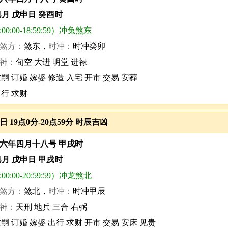
巳月 戊申日 癸酉时
0:00-18:59:59）冲兔煞东
煞方：
煞东，
时冲：
时冲癸卯
神：
旬空 大进 明堂 进禄
嗣 订婚 嫁娶 修造 入宅 开市 交易 安葬
出行 求财
3日 19点0分-20点59分 时辰吉凶
六年四月十八号 甲戌时
巳月 戊申日 甲戌时
0:00-20:59:59）冲龙煞北
煞方：
煞北，
时冲：
时冲甲辰
神：
天刑 地兵 三合 右弼
嗣 订婚 嫁娶 出行 求财 开市 交易 安床 见贵