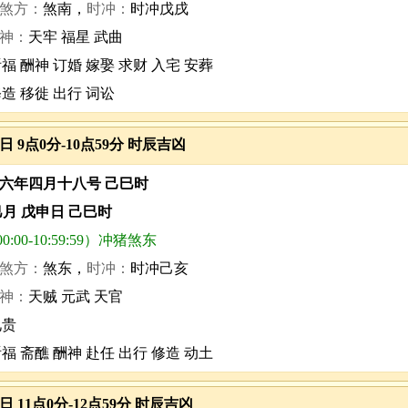
煞方：
煞南，
时冲：
时冲戊戌
神：
天牢 福星 武曲
福 酬神 订婚 嫁娶 求财 入宅 安葬
修造 移徙 出行 词讼
3日 9点0分-10点59分 时辰吉凶
六年四月十八号 己巳时
巳月 戊申日 己巳时
:00-10:59:59）冲猪煞东
煞方：
煞东，
时冲：
时冲己亥
神：
天贼 元武 天官
见贵
福 斋醮 酬神 赴任 出行 修造 动土
3日 11点0分-12点59分 时辰吉凶