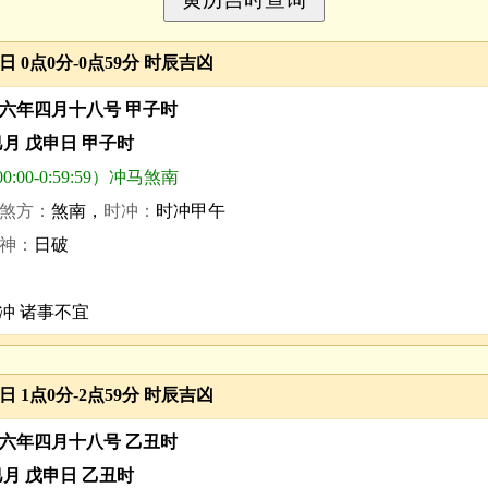
3日 0点0分-0点59分 时辰吉凶
六年四月十八号 甲子时
巳月 戊申日 甲子时
0:00-0:59:59）冲马煞南
煞方：
煞南，
时冲：
时冲甲午
神：
日破
冲 诸事不宜
3日 1点0分-2点59分 时辰吉凶
六年四月十八号 乙丑时
巳月 戊申日 乙丑时