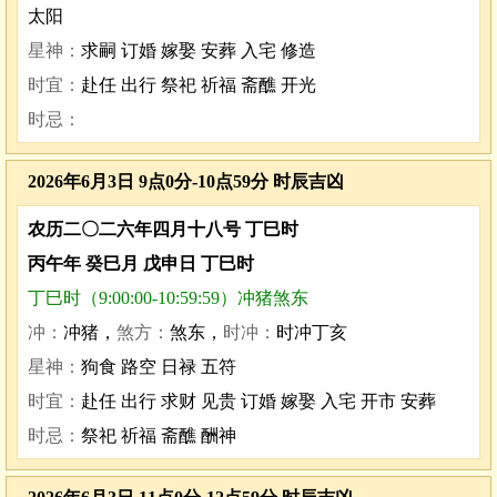
太阳
星神：
求嗣 订婚 嫁娶 安葬 入宅 修造
时宜：
赴任 出行 祭祀 祈福 斋醮 开光
时忌：
2026年6月3日 9点0分-10点59分 时辰吉凶
农历二〇二六年四月十八号 丁巳时
丙午年 癸巳月 戊申日 丁巳时
丁巳时（9:00:00-10:59:59）冲猪煞东
冲：
冲猪，
煞方：
煞东，
时冲：
时冲丁亥
星神：
狗食 路空 日禄 五符
时宜：
赴任 出行 求财 见贵 订婚 嫁娶 入宅 开市 安葬
时忌：
祭祀 祈福 斋醮 酬神