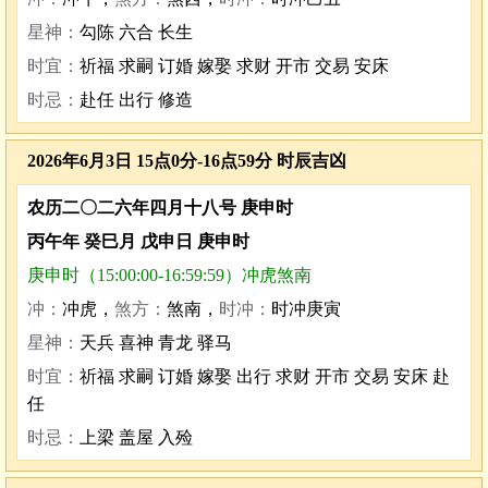
星神：
勾陈 六合 长生
时宜：
祈福 求嗣 订婚 嫁娶 求财 开市 交易 安床
时忌：
赴任 出行 修造
2026年6月3日 15点0分-16点59分 时辰吉凶
农历二〇二六年四月十八号 庚申时
丙午年 癸巳月 戊申日 庚申时
庚申时（15:00:00-16:59:59）冲虎煞南
冲：
冲虎，
煞方：
煞南，
时冲：
时冲庚寅
星神：
天兵 喜神 青龙 驿马
时宜：
祈福 求嗣 订婚 嫁娶 出行 求财 开市 交易 安床 赴
任
时忌：
上梁 盖屋 入殓