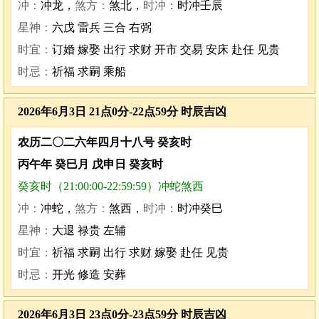
冲：
冲龙，
煞方：
煞北，
时冲：
时冲壬辰
星神：
六戊 雷兵 三合 右弼
时宜：
订婚 嫁娶 出行 求财 开市 交易 安床 赴任 见贵
时忌：
祈福 求嗣 乘船
2026年6月3日 21点0分-22点59分 时辰吉凶
农历二〇二六年四月十八号 癸亥时
丙午年 癸巳月 戊申日 癸亥时
癸亥时（21:00:00-22:59:59）冲蛇煞西
冲：
冲蛇，
煞方：
煞西，
时冲：
时冲癸巳
星神：
大退 禄贵 左辅
时宜：
祈福 求嗣 出行 求财 嫁娶 赴任 见贵
时忌：
开光 修造 安葬
2026年6月3日 23点0分-23点59分 时辰吉凶