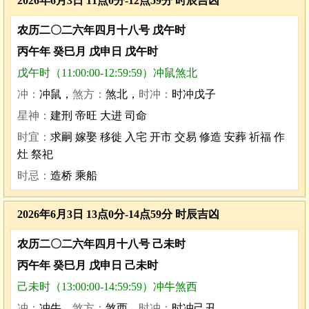
2026年6月3日 11点0分-12点59分 时辰吉凶
农历二〇二六年四月十八号 戊午时
丙午年 癸巳月 戊申日 戊午时
戊午时（11:00:00-12:59:59）冲鼠煞北
冲：
冲鼠，
煞方：
煞北，
时冲：
时冲戊子
星神：
建刑 帝旺 大进 司命
时宜：
求嗣 嫁娶 移徙 入宅 开市 交易 修造 安葬 祈福 作
灶 祭祀
时忌：
造桥 乘船
2026年6月3日 13点0分-14点59分 时辰吉凶
农历二〇二六年四月十八号 己未时
丙午年 癸巳月 戊申日 己未时
己未时（13:00:00-14:59:59）冲牛煞西
冲：
冲牛，
煞方：
煞西，
时冲：
时冲己丑