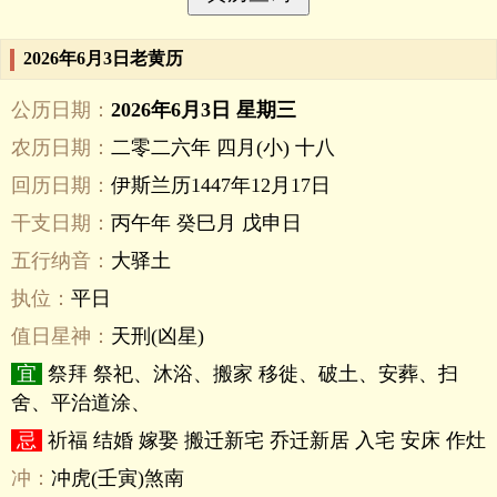
2026年6月3日老黄历
公历日期：
2026年6月3日 星期三
农历日期：
二零二六年 四月(小) 十八
回历日期：
伊斯兰历1447年12月17日
干支日期：
丙午年 癸巳月 戊申日
五行纳音：
大驿土
执位：
平日
值日星神：
天刑(凶星)
宜
祭拜 祭祀、沐浴、搬家 移徙、破土、安葬、扫
舍、平治道涂、
忌
祈福 结婚 嫁娶 搬迁新宅 乔迁新居 入宅 安床 作灶
冲：
冲虎(壬寅)煞南