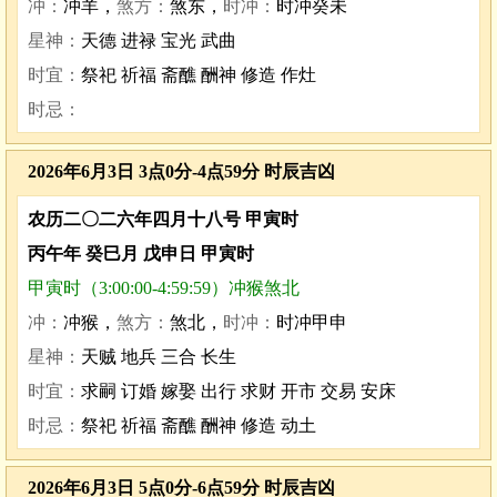
冲：
冲羊，
煞方：
煞东，
时冲：
时冲癸未
星神：
天德 进禄 宝光 武曲
时宜：
祭祀 祈福 斋醮 酬神 修造 作灶
时忌：
2026年6月3日 3点0分-4点59分 时辰吉凶
农历二〇二六年四月十八号 甲寅时
丙午年 癸巳月 戊申日 甲寅时
甲寅时（3:00:00-4:59:59）冲猴煞北
冲：
冲猴，
煞方：
煞北，
时冲：
时冲甲申
星神：
天贼 地兵 三合 长生
时宜：
求嗣 订婚 嫁娶 出行 求财 开市 交易 安床
时忌：
祭祀 祈福 斋醮 酬神 修造 动土
2026年6月3日 5点0分-6点59分 时辰吉凶