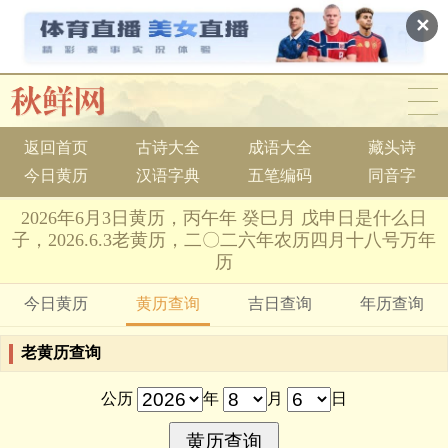
✕
返回首页
古诗大全
成语大全
藏头诗
今日黄历
汉语字典
五笔编码
同音字
2026年6月3日黄历，丙午年 癸巳月 戊申日是什么日
子，2026.6.3老黄历，二〇二六年农历四月十八号万年
历
今日黄历
黄历查询
吉日查询
年历查询
老黄历查询
公历
年
月
日