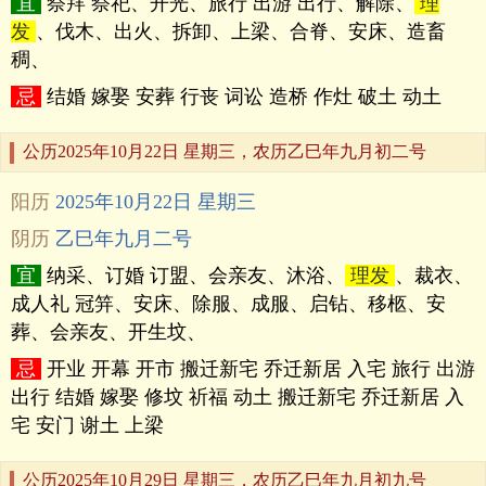
宜
祭拜 祭祀、开光、旅行 出游 出行、解除、
理
发
、伐木、出火、拆卸、上梁、合脊、安床、造畜
稠、
忌
结婚 嫁娶 安葬 行丧 词讼 造桥 作灶 破土 动土
公历2025年10月22日 星期三，农历乙巳年九月初二号
阳历
2025年10月22日 星期三
阴历
乙巳年九月二号
宜
纳采、订婚 订盟、会亲友、沐浴、
理发
、裁衣、
成人礼 冠笄、安床、除服、成服、启钻、移柩、安
葬、会亲友、开生坟、
忌
开业 开幕 开市 搬迁新宅 乔迁新居 入宅 旅行 出游
出行 结婚 嫁娶 修坟 祈福 动土 搬迁新宅 乔迁新居 入
宅 安门 谢土 上梁
公历2025年10月29日 星期三，农历乙巳年九月初九号