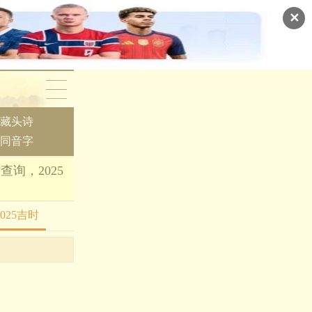
✕
藏头诗
同音字
询，2025
2025吉时