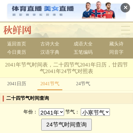
✕
返回首页
古诗大全
成语大全
藏头诗
今日黄历
汉语字典
五笔编码
同音字
2041年节气时间表，二十四节气2041年日历，廿四节
气2041年24节气对照表
2041日历
2041节气
24节气
二十四节气时间查询
年份：
节气：