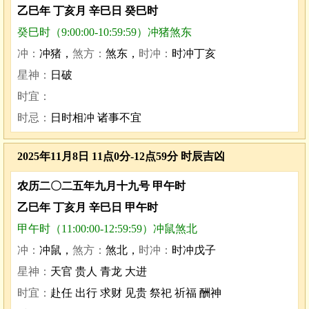
乙巳年 丁亥月 辛巳日 癸巳时
癸巳时（9:00:00-10:59:59）冲猪煞东
冲：
冲猪，
煞方：
煞东，
时冲：
时冲丁亥
星神：
日破
时宜：
时忌：
日时相冲 诸事不宜
2025年11月8日 11点0分-12点59分 时辰吉凶
农历二〇二五年九月十九号 甲午时
乙巳年 丁亥月 辛巳日 甲午时
甲午时（11:00:00-12:59:59）冲鼠煞北
冲：
冲鼠，
煞方：
煞北，
时冲：
时冲戊子
星神：
天官 贵人 青龙 大进
时宜：
赴任 出行 求财 见贵 祭祀 祈福 酬神