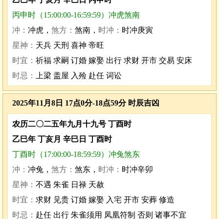
丙申时（15:00:00-16:59:59）冲虎煞南
冲：
冲虎，
煞方：
煞南，
时冲：
时冲庚寅
星神：
天兵 天刑 喜神 帝旺
时宜：
祈福 求嗣 订婚 嫁娶 出行 求财 开市 交易 安床
时忌：
上梁 盖屋 入殓 赴任 词讼
2025年11月8日 17点0分-18点59分 时辰吉凶
农历二〇二五年九月十九号 丁酉时
乙巳年 丁亥月 辛巳日 丁酉时
丁酉时（17:00:00-18:59:59）冲兔煞东
冲：
冲兔，
煞方：
煞东，
时冲：
时冲辛卯
星神：
不遇 朱雀 日禄 天赦
时宜：
求财 见贵 订婚 嫁娶 入宅 开市 安葬 修造
时忌：
赴任 出行 朱雀须用 凤凰符制 否则 诸事不宜