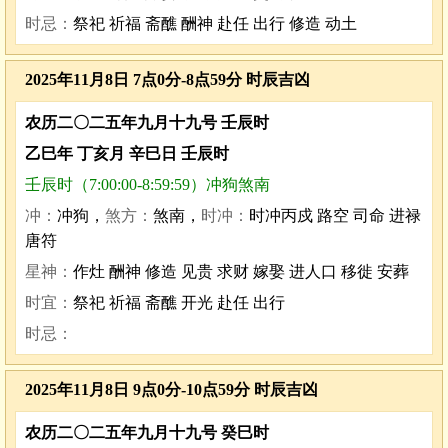
时忌：
祭祀 祈福 斋醮 酬神 赴任 出行 修造 动土
2025年11月8日 7点0分-8点59分 时辰吉凶
农历二〇二五年九月十九号 壬辰时
乙巳年 丁亥月 辛巳日 壬辰时
壬辰时（7:00:00-8:59:59）冲狗煞南
冲：
冲狗，
煞方：
煞南，
时冲：
时冲丙戍 路空 司命 进禄
唐符
星神：
作灶 酬神 修造 见贵 求财 嫁娶 进人口 移徙 安葬
时宜：
祭祀 祈福 斋醮 开光 赴任 出行
时忌：
2025年11月8日 9点0分-10点59分 时辰吉凶
农历二〇二五年九月十九号 癸巳时