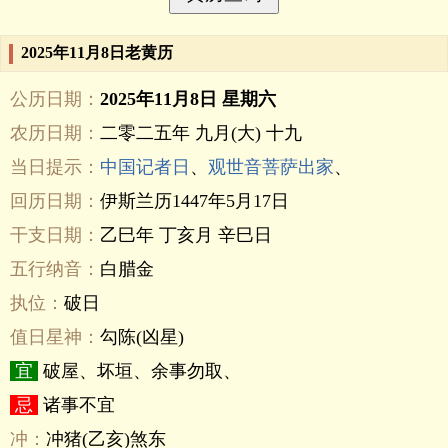
2025年11月8日老黄历
公历日期：
2025年11月8日 星期六
农历日期：
二零二五年 九月(大) 十九
当日提示：
中国记者日
、
观世音菩萨出家
、
回历日期：
伊斯兰历1447年5月17日
干支日期：
乙巳年 丁亥月 辛巳日
五行纳音：
白腊金
执位：
破日
值日星神：
勾陈(凶星)
宜
破屋、坏垣、余事勿取、
忌
诸事不宜
冲：
冲猪(乙亥)煞东