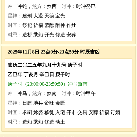
冲：
冲蛇，
煞方：
煞西，
时冲：
时冲癸巳
星神：
建刑 大退 天德 宝光
时宜：
祭祀 祈福 斋醮 酬神 作灶
时忌：
造桥 乘船 开光 修造 安葬
2025年11月8日 23点0分-23点59分 时辰吉凶
农历二〇二五年九月十九号 庚子时
乙巳年 丁亥月 辛巳日 庚子时
庚子时（23:00:00-23:59:59）冲马煞南
冲：
冲马，
煞方：
煞南，
时冲：
时冲甲午
星神：
日建 地兵 帝旺 金匮
时宜：
求嗣 嫁娶 移徙 入宅 开市 交易 安葬 祈福 订婚
时忌：
造船 乘船 修造 动土