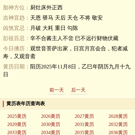
胎神方位：
厨灶床外正西
吉神宜趋：
天恩 驿马 天后 天仓 不将 敬安
凶煞宜忌：
月破 大耗 重日 勾陈
彭祖百忌：
辛不合酱主人不尝 巳不远行财物伏藏
今日佛历：
观世音菩萨出家，日宫月宫会合，犯者减
寿，又观音斋
黄历日期：
阳历2025年11月8日，乙巳年阴历九月十九
日
前一天
后一天
黄历表年历查询表
2025黄历
2026黄历
2027黄历
2028黄历
2029黄历
2030黄历
2031黄历
2032黄历
2033黄历
2034黄历
2035黄历
2036黄历