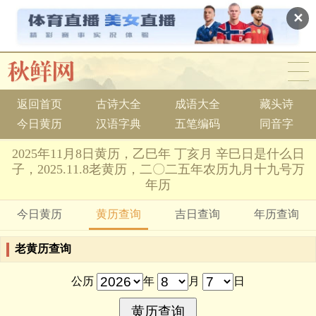
✕
返回首页
古诗大全
成语大全
藏头诗
今日黄历
汉语字典
五笔编码
同音字
2025年11月8日黄历，乙巳年 丁亥月 辛巳日是什么日
子，2025.11.8老黄历，二〇二五年农历九月十九号万
年历
今日黄历
黄历查询
吉日查询
年历查询
老黄历查询
公历
年
月
日