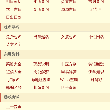
明日黄历
年历查询
黄道吉日
吉时查询
本月吉日
阴历查询
2020吉日
24节气
日出日落
起名取名
免费起名
男孩起名
女孩起名
个性网名
英文名字
实用资料
菜谱大全
药品说明
中医方剂
笑话幽默
短信大全
周公解梦
周易解梦
佛学知识
扩展名
ip地址查询
Whois查询
时间戳
邮编区号
邮编查询
区号查询
游戏测试
二十四点