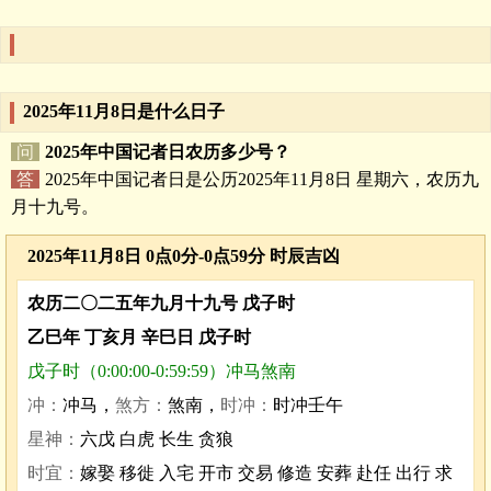
2025年11月8日是什么日子
问
2025年中国记者日农历多少号？
答
2025年中国记者日是公历2025年11月8日 星期六，农历九
月十九号。
2025年11月8日 0点0分-0点59分 时辰吉凶
农历二〇二五年九月十九号 戊子时
乙巳年 丁亥月 辛巳日 戊子时
戊子时（0:00:00-0:59:59）冲马煞南
冲：
冲马，
煞方：
煞南，
时冲：
时冲壬午
星神：
六戊 白虎 长生 贪狼
时宜：
嫁娶 移徙 入宅 开市 交易 修造 安葬 赴任 出行 求