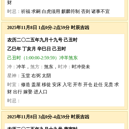
财
时忌：
祈福 求嗣 白虎须用 麒麟符制 否则 诸事不宜
2025年11月8日 1点0分-2点59分 时辰吉凶
农历二〇二五年九月十九号 己丑时
乙巳年 丁亥月 辛巳日 己丑时
己丑时（1:00:00-2:59:59）冲羊煞东
冲：
冲羊，
煞方：
煞东，
时冲：
时冲癸未
星神：
玉堂 右弼 太阴
时宜：
修造 盖屋 移徙 安床 入宅 开市 开仓 赴任 见贵 求
财 出行 嫁娶 进人口
时忌：
2025年11月8日 3点0分-4点59分 时辰吉凶