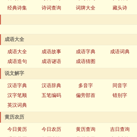
经典诗集
诗词查询
词牌大全
藏头诗
成语大全
成语大全
成语故事
成语字典
成语词典
成语造句
成语谜语
成语猜图
说文解字
汉语字典
汉语辞典
多音字
同音字
汉字笔顺
五笔编码
偏旁部首
错别字
英汉词典
黄历农历
今日黄历
今日农历
黄历查询
吉日查询