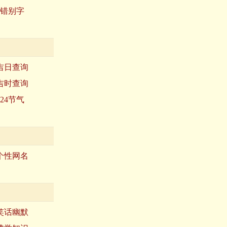
错别字
吉日查询
吉时查询
24节气
个性网名
笑话幽默