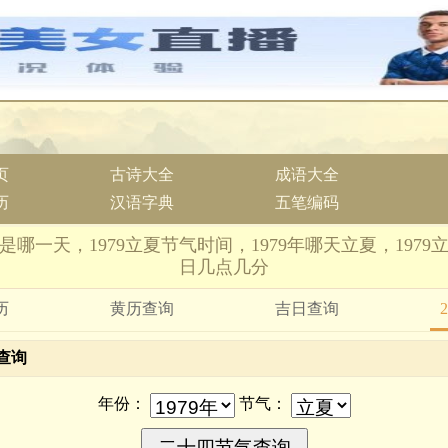
页
古诗大全
成语大全
历
汉语字典
五笔编码
夏是哪一天，1979立夏节气时间，1979年哪天立夏，197
日几点几分
历
黄历查询
吉日查询
查询
年份：
节气：