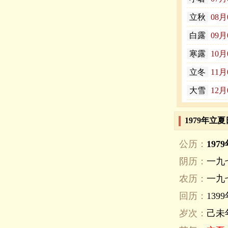
立秋
08月
白露
09月
寒露
10月
立冬
11月
大雪
12月
1979年立
公历：
197
阴历：
一九
农历：
一九
回历：
139
岁次：
己未