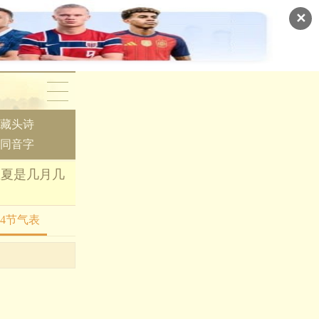
✕
藏头诗
同音字
9立夏是几月几
24节气表