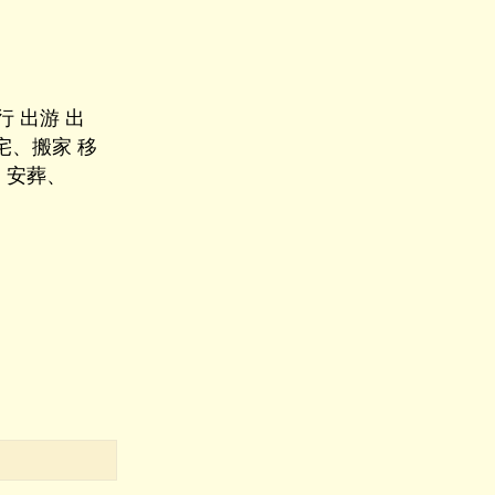
 出游 出
宅、搬家 移
、安葬、