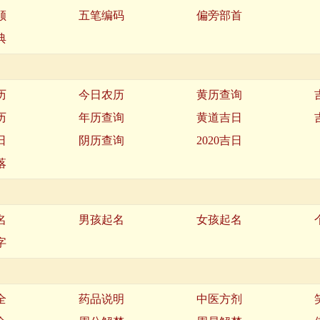
顺
五笔编码
偏旁部首
典
历
今日农历
黄历查询
历
年历查询
黄道吉日
日
阴历查询
2020吉日
落
名
男孩起名
女孩起名
字
全
药品说明
中医方剂