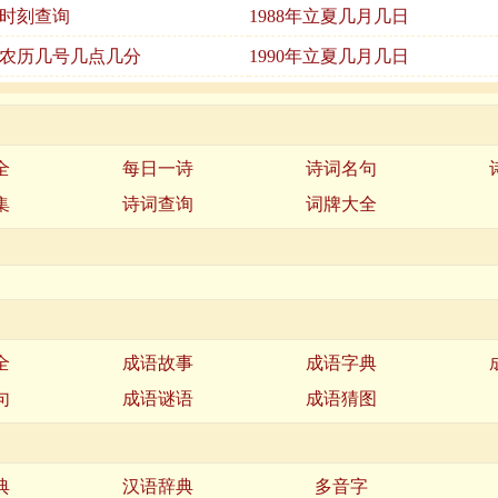
夏时刻查询
1988年立夏几月几日
立夏农历几号几点几分
1990年立夏几月几日
全
每日一诗
诗词名句
集
诗词查询
词牌大全
全
成语故事
成语字典
句
成语谜语
成语猜图
典
汉语辞典
多音字