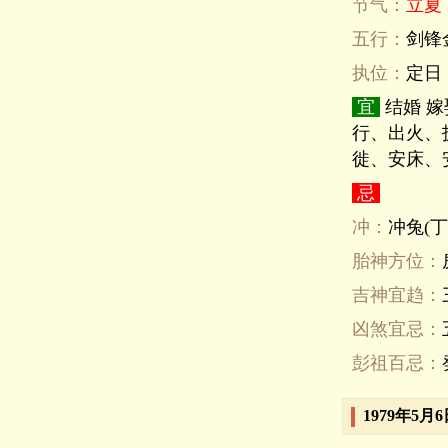
节气：
立夏
五行：
剑锋
执位：
定日
宜
结婚 
行、出火、
徙、安床、
忌
冲：
冲兔(丁
胎神方位：
吉神宜趋：
凶煞宜忌：
彭祖百忌：
1979年5