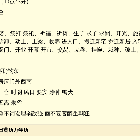
（10点43分）
金
嫁娶、祭拜 祭祀、祈福、祈祷、生子 求子 求嗣、开光、旅行
拆卸、动土、上梁、收养 进人口、搬迁新宅 乔迁新居 入
安门、开业 开幕 开市、交易、立券、挂匾、栽种、破土
卯)煞东
房床门外西南
三合 时阴 民日 要安 除神 鸣犬
五离 朱雀
癸不词讼理弱敌强 酉不宴客醉坐颠狂
月6日黄历万年历