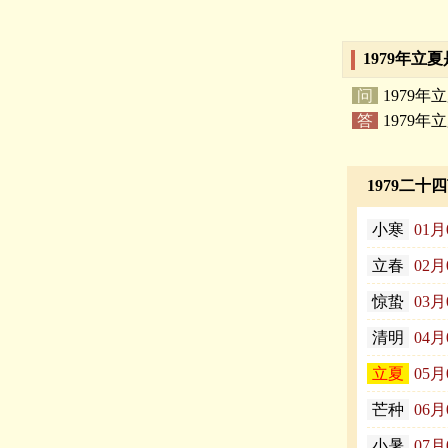
1979年立
问
1979
答
1979年
立
1979二十
小寒
01月
立春
02月
惊蛰
03月
清明
04月
立夏
05月
芒种
06月
小暑
07月