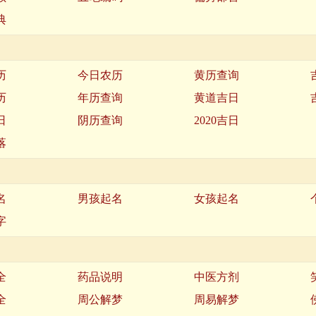
典
历
今日农历
黄历查询
历
年历查询
黄道吉日
日
阴历查询
2020吉日
落
名
男孩起名
女孩起名
字
全
药品说明
中医方剂
全
周公解梦
周易解梦