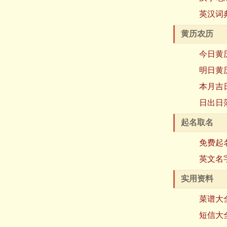
英汉词
黄历农历
今日黄
明日黄
本月吉
日出日
起名取名
免费起
英文名
实用资料
菜谱大
短信大