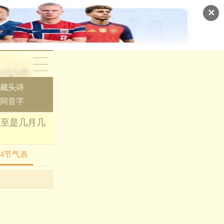
✕
藏头诗
同音字
6夏至是几月几
24节气表