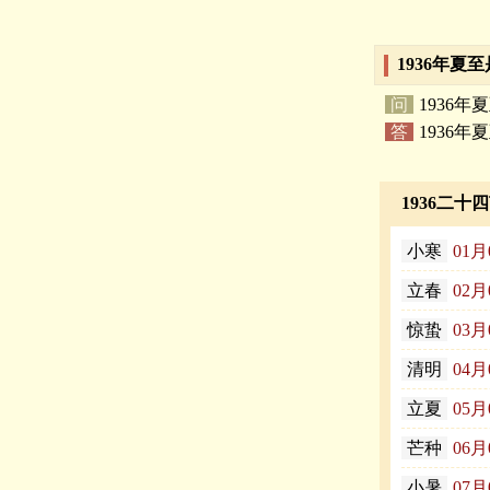
1936年夏
问
1936
答
1936年
夏
1936二十
小寒
01月
立春
02月
惊蛰
03月
清明
04月
立夏
05月
芒种
06月
小暑
07月