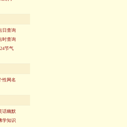
吉日查询
吉时查询
24节气
个性网名
笑话幽默
佛学知识