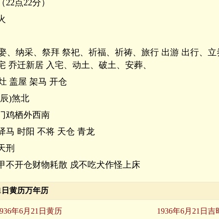
（22点22分）
火
嫁娶、纳采、祭拜 祭祀、祈福、祈祷、旅行 出游 出行、立
宅 乔迁新居 入宅、动土、破土、安葬、
灶 盖屋 架马 开仓
辰)煞北
门鸡栖外西南
驿马 时阳 不将 天仓 青龙
天刑
甲不开仓财物耗散 戍不吃犬作怪上床
月21日黄历万年历
1936年6月21日黄历
1936年6月21日吉