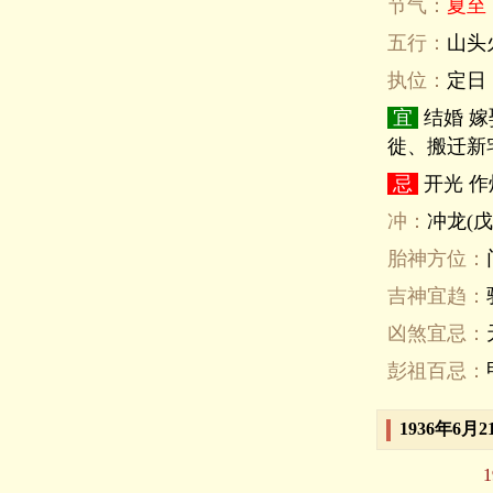
节气：
夏至
五行：
山头
执位：
定日
宜
结婚 
徙、搬迁新
忌
开光 作
冲：
冲龙(戊
胎神方位：
吉神宜趋：
凶煞宜忌：
彭祖百忌：
1936年6