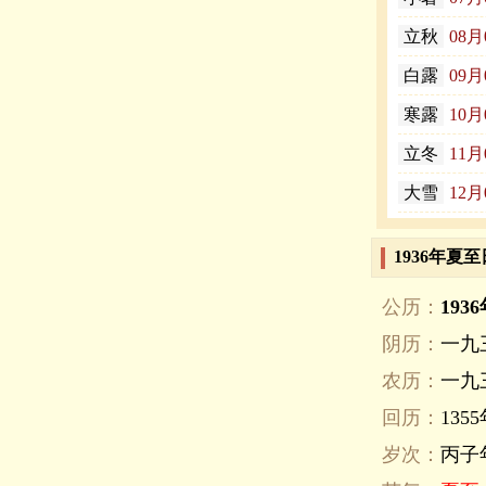
立秋
08月
白露
09月
寒露
10月
立冬
11月
大雪
12月
1936年夏
公历：
193
阴历：
一九
农历：
一九
回历：
135
岁次：
丙子