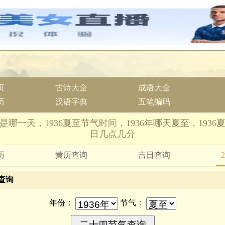
页
古诗大全
成语大全
历
汉语字典
五笔编码
至是哪一天，1936夏至节气时间，1936年哪天夏至，193
日几点几分
历
黄历查询
吉日查询
查询
年份：
节气：