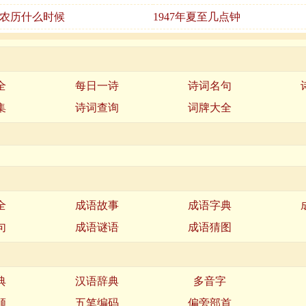
夏至农历什么时候
1947年夏至几点钟
全
每日一诗
诗词名句
集
诗词查询
词牌大全
全
成语故事
成语字典
句
成语谜语
成语猜图
典
汉语辞典
多音字
顺
五笔编码
偏旁部首