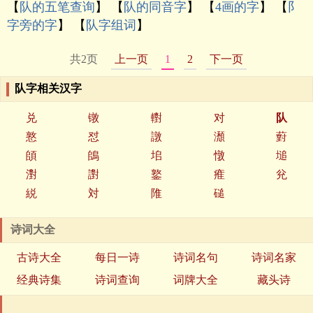
【
队的五笔查询
】 【
队的同音字
】 【
4画的字
】 【
阝
字旁的字
】 【
队字组词
】
共2页
上一页
1
2
下一页
队字相关汉字
兑
镦
轛
对
队
憝
怼
譈
瀩
薱
頧
鴭
垖
憞
塠
濧
譵
鐜
痽
兊
綐
対
陮
磓
诗词大全
古诗大全
每日一诗
诗词名句
诗词名家
经典诗集
诗词查询
词牌大全
藏头诗