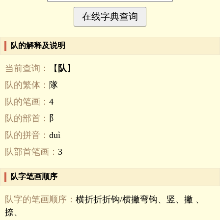
队的解释及说明
当前查询：
【
队
】
队的繁体：
隊
队的笔画：
4
队的部首：
阝
队的拼音：
duì
队部首笔画：
3
队字笔画顺序
队字的笔画顺序：
横折折折钩/横撇弯钩、竖、撇 、
捺、