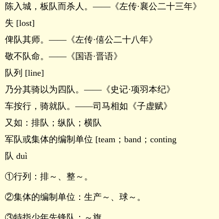
陈入城，板队而杀人。――《左传·襄公二十三年》
失 [lost]
俾队其师。――《左传·僖公二十八年》
敬不队命。――《国语·晋语》
队列 [line]
乃分其骑以为四队。――《史记·项羽本纪》
车按行，骑就队。――司马相如《子虚赋》
又如：排队；纵队；横队
军队或集体的编制单位 [team；band；conting
队 duì
①行列：排～、整～。
②集体的编制单位：生产～、球～。
③特指少年先锋队：～旗。