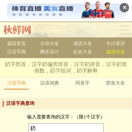
✕
返回首页
古诗大全
成语大全
今日黄历
汉语字典
网名设计
起名大全
成语大全
釢字部首，汉字釢偏旁部首，汉字釢拼音，汉字釢笔
画数，釢字组词，釢字解释
汉语字典
汉语词典
同音字
部首大全
汉语字典查询
输入需要查询的汉字：（限1个汉字）