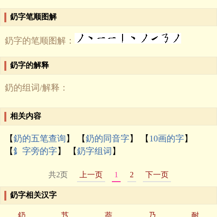
釢字笔顺图解
釢字的笔顺图解：
釢字的解释
釢的组词/解释：
相关内容
【
釢的五笔查询
】 【
釢的同音字
】 【
10画的字
】
【
釒字旁的字
】 【
釢字组词
】
共2页
上一页
1
2
下一页
釢字相关汉字
釢
艿
萘
乃
耐