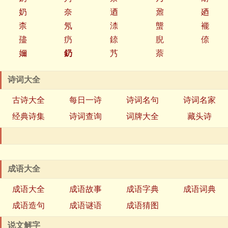
奶
奈
迺
鼐
廼
柰
氖
渿
螚
褦
孻
疓
錼
腉
倷
嬭
釢
艿
萘
诗词大全
古诗大全
每日一诗
诗词名句
诗词名家
经典诗集
诗词查询
词牌大全
藏头诗
成语大全
成语大全
成语故事
成语字典
成语词典
成语造句
成语谜语
成语猜图
说文解字