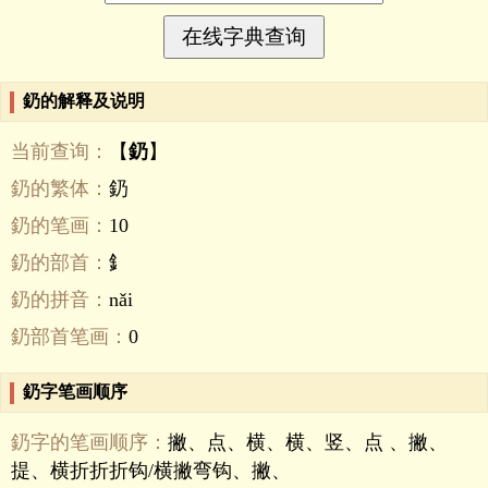
釢的解释及说明
当前查询：
【
釢
】
釢的繁体：
釢
釢的笔画：
10
釢的部首：
釒
釢的拼音：
nǎi
釢部首笔画：
0
釢字笔画顺序
釢字的笔画顺序：
撇、点、横、横、竖、点 、撇、
提、横折折折钩/横撇弯钩、撇、