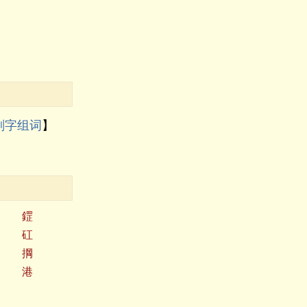
刚字组词
】
鎠
矼
掆
港