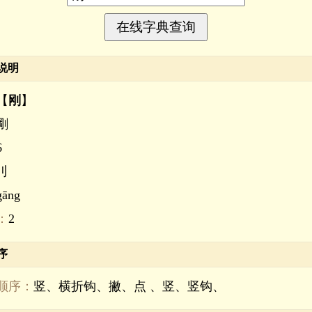
说明
【
刚
】
剛
6
刂
gāng
：
2
序
顺序：
竖、横折钩、撇、点 、竖、竖钩、