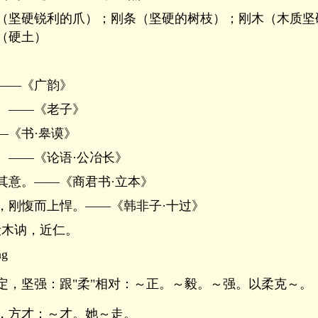
（坚硬锐利的爪）；刚条（坚硬的树枝）；刚木（木质坚
（硬土）
――《广韵》
。――《老子》
―《书·皋谟》
。――《论语·公冶长》
其意。――《商君书·立本》
，刚愎而上悍。――《韩非子·十过》
毅木讷，近仁。
g
定，坚强：跟"柔"相对：～正。～毅。～强。以柔克～。
，方才：～才。她～走。