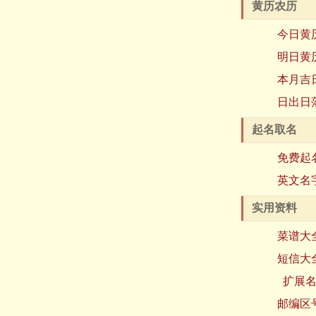
黄历农历
今日黄
明日黄
本月吉
日出日
起名取名
免费起
英文名
实用资料
菜谱大
短信大
扩展
邮编区