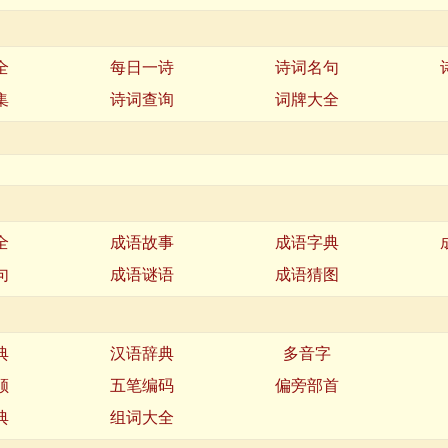
全
每日一诗
诗词名句
集
诗词查询
词牌大全
全
成语故事
成语字典
句
成语谜语
成语猜图
典
汉语辞典
多音字
顺
五笔编码
偏旁部首
典
组词大全