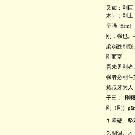
又如：刚巨
木）；刚土
坚强 [firm]
刚，强也。
柔弱胜刚强
刚而塞。―
吾未见刚者
强者必刚斗
鲍叔牙为人
子曰：“刚
刚（剛）gān
⒈坚硬，坚
⒉副词。才