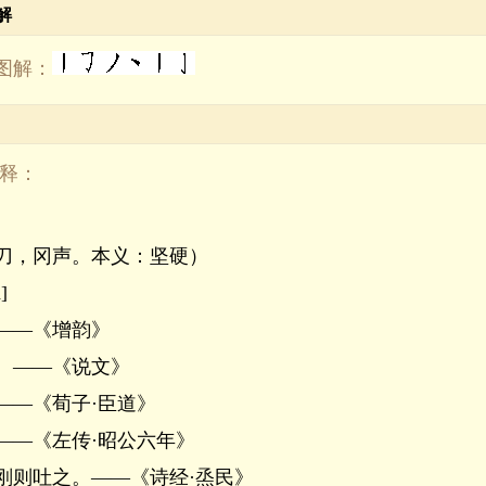
解
图解：
解释：
刀，冈声。本义：坚硬）
]
――《增韵》
。――《说文》
――《荀子·臣道》
――《左传·昭公六年》
刚则吐之。――《诗经·烝民》