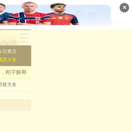
✕
今日黄历
成语大全
词，刚字解释
部首大全