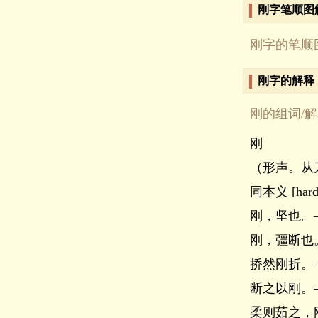
刚字笔顺图
刚字的笔顺
刚字的解释
刚的组词/
刚
（形声。从
同本义 [hard
刚，坚也。
刚，彊断也
挢然刚折。
断之以刚。
柔则茹之，