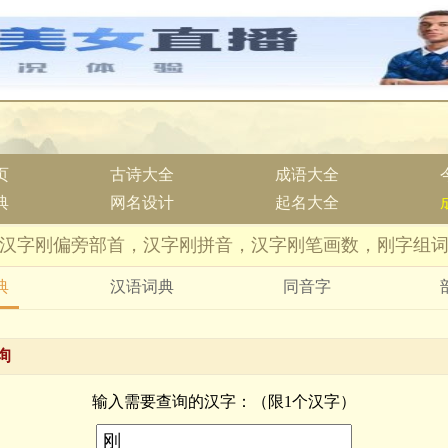
页
古诗大全
成语大全
典
网名设计
起名大全
汉字刚偏旁部首，汉字刚拼音，汉字刚笔画数，刚字组
典
汉语词典
同音字
询
输入需要查询的汉字：（限1个汉字）