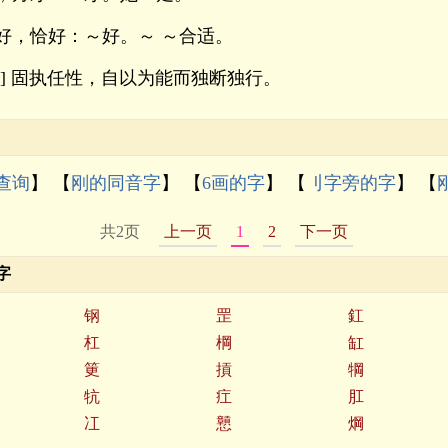
好，恰好：～好。～ ～合适。
用] 固执任性，自以为能而独断独行。
查询
】 【
刚的同音字
】 【
6画的字
】 【
刂字旁的字
】 【
共2页
上一页
1
2
下一页
字
钢
罡
釭
杠
棡
缸
筻
摃
犅
牨
疘
肛
冮
戅
焵