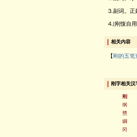
⒊副词。正
⒋[刚愎自
相关内容
【
刚的五笔
刚字相关汉
刚
纲
戆
罁
冈