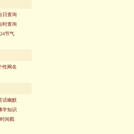
吉日查询
吉时查询
24节气
个性网名
笑话幽默
佛学知识
时间戳