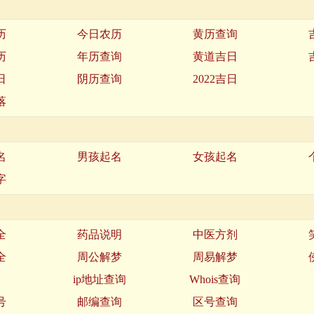
历
今日农历
黄历查询
历
年历查询
黄道吉日
日
阴历查询
2022吉日
落
名
男孩起名
女孩起名
字
全
药品说明
中医方剂
全
周公解梦
周易解梦
名
ip地址查询
Whois查询
号
邮编查询
区号查询