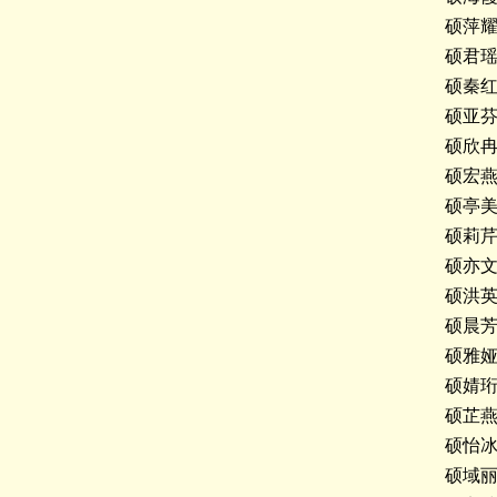
硕萍
硕君
硕秦
硕亚
硕欣
硕宏
硕亭
硕莉
硕亦
硕洪
硕晨
硕雅
硕婧
硕芷
硕怡
硕域