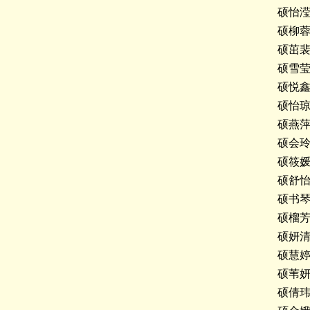
硕怡
硕柳
硕茁
硕雪
硕悦
硕怡
硕燕
硕会
硕筱
硕舒
硕书
硕榴
硕妍
硕慧
硕苇
硕倩