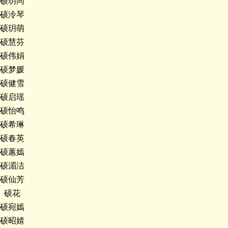
硕玥同
硕泠琴
硕玥萌
硕慧芬
硕伟娟
硕梦媛
硕健雪
硕启瑶
硕怡鸣
硕希琳
硕春英
硕蕙嫣
硕湄洁
硕仙芳
硕花
硕宛嫣
硕昭婧