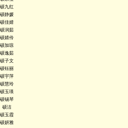
硕九红
硕静媛
硕佳婧
硕润茹
硕婧伶
硕加琼
硕逸茹
硕子文
硕钰丽
硕宇萍
硕慧玲
硕玉瑛
硕锡琴
硕洁
硕玉霞
硕妍雅