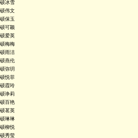
硕冰雪
硕伟文
硕保玉
硕可颖
硕爱英
硕梅梅
硕雨洁
硕燕伦
硕弥玥
硕悦菲
硕霞玲
硕诤莉
硕百艳
硕茗英
硕琳琳
硕柳悦
硕秀莹