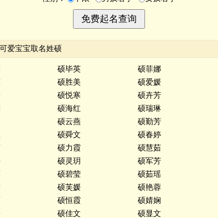
，可爱宝宝取名姓硕
英
硕毕英
硕菲娜
萍
硕胜美
硕爱媛
怡
硕悦寒
硕卉芳
梅
硕海红
硕瑞琳
玲
硕云燕
硕勤芳
玉
硕舜文
硕春婷
丽
硕力霞
硕慧茹
静
硕灵玥
硕军芳
萍
硕碧莹
硕茹瑶
妍
硕芙媛
硕艳蓉
丽
硕恒霞
硕婧娴
媛
硕佳文
硕显文