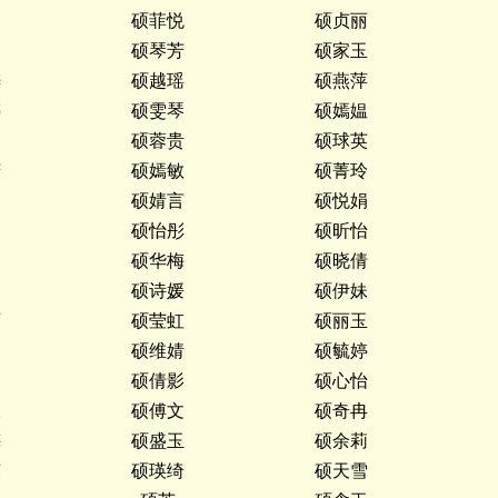
燕
硕菲悦
硕贞丽
文
硕琴芳
硕家玉
梓
硕越瑶
硕燕萍
婷
硕雯琴
硕嫣媪
燕
硕蓉贵
硕球英
芳
硕嫣敏
硕菁玲
涵
硕婧言
硕悦娟
燕
硕怡彤
硕昕怡
迎
硕华梅
硕晓倩
文
硕诗媛
硕伊妹
丽
硕莹虹
硕丽玉
如
硕维婧
硕毓婷
娟
硕倩影
硕心怡
辰
硕傅文
硕奇冉
梅
硕盛玉
硕余莉
英
硕瑛绮
硕天雪