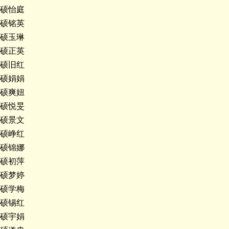
硕怡庭
硕铭英
硕玉琳
硕正英
硕旧红
硕娟娟
硕爽妞
硕悦旻
硕景文
硕峥红
硕锦娜
硕初萍
硕梦婷
硕学梅
硕锡红
硕宇娟