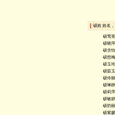
硕姓 姓名
硕莺
硕晓
硕含
硕想
硕玉
硕茹
硕伶
硕琳
硕莉
硕敏
硕韵
硕紫