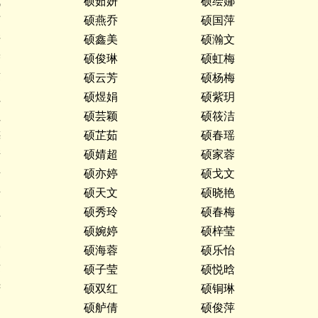
娥
硕茹妍
硕绘娜
茹
硕燕乔
硕国萍
清
硕鑫美
硕瀚文
梦
硕俊琳
硕虹梅
蓉
硕云芳
硕杨梅
红
硕煜娟
硕紫玥
红
硕芸颖
硕筱洁
梅
硕芷茹
硕春瑶
漪
硕婧超
硕家蓉
怡
硕亦婷
硕戈文
怡
硕天文
硕晓艳
玉
硕秀玲
硕春梅
硕婉婷
硕梓莹
霞
硕海蓉
硕乐怡
蓉
硕子莹
硕悦晗
芳
硕双红
硕铜琳
硕舻倩
硕俊萍