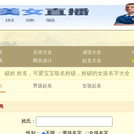
页
古诗大全
成语大全
典
网名设计
起名大全
硕姓 姓名，可爱宝宝取名姓硕，姓硕的女孩名字大全
名
男孩起名
女孩起名
询
姓氏：
性别：
不限
男孩名字
女孩名字