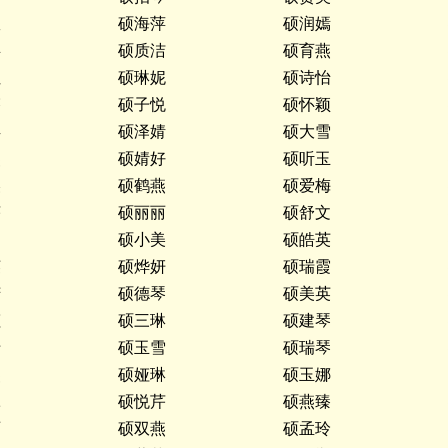
耀
硕海萍
硕润嫣
瑶
硕质洁
硕育燕
红
硕琳妮
硕诗怡
芬
硕子悦
硕怀颖
冉
硕泽婧
硕大雪
燕
硕婧好
硕听玉
美
硕鹤燕
硕爱梅
芹
硕丽丽
硕舒文
文
硕小美
硕皓英
英
硕烨妍
硕瑞霞
芳
硕德琴
硕美英
娅
硕三琳
硕建琴
珩
硕玉雪
硕瑞琴
燕
硕娅琳
硕玉娜
冰
硕悦芹
硕燕臻
丽
硕双燕
硕孟玲