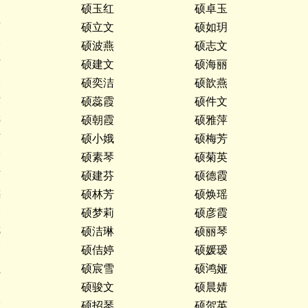
文
硕玉红
硕卓玉
蓉
硕立文
硕如玥
玲
硕波燕
硕志文
丽
硕建文
硕海丽
美
硕奕洁
硕歆燕
英
硕蕊霞
硕件文
婷
硕朝霞
硕雅萍
丽
硕小娥
硕梅芳
霞
硕素琴
硕菊英
丽
硕建芬
硕德霞
梅
硕林芳
硕焕瑶
馨
硕梦莉
硕彦霞
娜
硕洁琳
硕丽琴
芬
硕佶婷
硕媛瑷
红
硕宸雪
硕鸿娅
凌
硕骏文
硕晨婧
霞
硕招琴
硕贺英