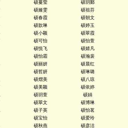
洁
硕蔓莹
硕玥鄞
芳
硕娅雯
硕祖芬
怡
硕春霞
硕朝文
媛
硕歆琳
硕婷玉
瑶
硕小颖
硕翠霞
英
硕可怡
硕怡萱
文
硕悦飞
硕婧凡
燕
硕怡霜
硕瀚裴
瑶
硕丽妍
硕晨红
俐
硕哲妍
硕琳璐
红
硕熠美
硕八琼
茹
硕美颖
硕依婷
悦
硕玥萱
硕娟
茹
硕翠文
硕博琳
悦
硕子英
硕怡茗
文
硕宝怡
硕爱玲
瑛
硕秋燕
硕彦洁