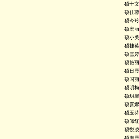
硕十
硕佳
硕今
硕宏
硕小
硕挂
硕雪
硕艳
硕日
硕国
硕明
硕玥
硕喜
硕玉
硕佩
硕悦
硕海