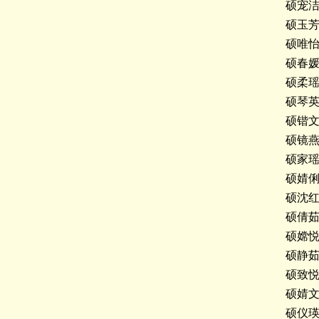
硕宠
硕玉
硕唯
硕春
硕柔
硕琴
硕锴
硕镜
硕家
硕婧
硕沈
硕倩
硕嫦
硕静
硕致
硕婧
硕仪