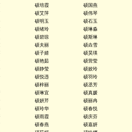
滢
硕培霞
硕国燕
蓉
硕艾萍
硕伟琴
裴
硕明玉
硕石玉
莹
硕绪玲
硕琳淼
鑫
硕碧琼
硕斯琳
琼
硕夫丽
硕垚雪
萍
硕子婧
硕昊瑛
玲
硕艳茹
硕营莹
媛
硕静莹
硕姣玲
怡
硕悦违
硕羽玲
琴
硕梓丽
硕丞芳
芳
硕琳宜
硕真媛
清
硕妍芹
硕丽冉
婷
硕玲华
硕春悦
妍
硕雨霞
硕庆芬
玮
硕春燕
硕嘉妍