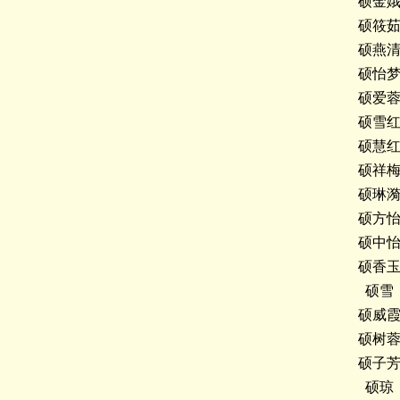
硕金
硕筱
硕燕
硕怡
硕爱
硕雪
硕慧
硕祥
硕琳
硕方
硕中
硕香
硕雪
硕威
硕树
硕子
硕琼