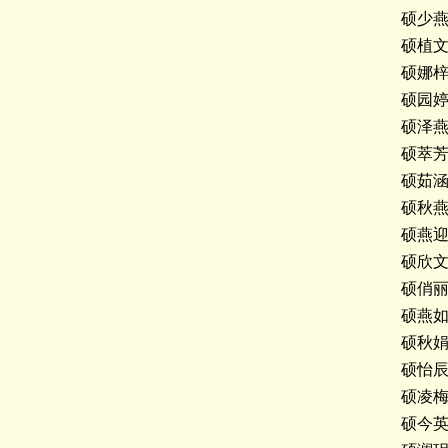
硕少
硕植
硕娜
硕园
硕泽
硕萃
硕茹
硕秋
硕燕
硕欣
硕俏
硕燕
硕秋
硕怡
硕凌
硕今