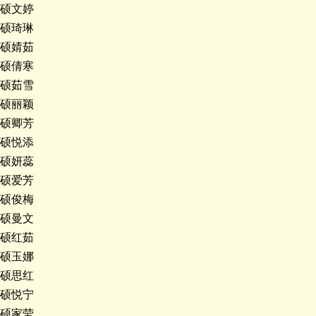
硕文婷
硕琦琳
硕婧茹
硕倩寒
硕茹雪
硕丽颖
硕卿芳
硕悦添
硕妍蕊
硕爱芳
硕俊梅
硕曼文
硕红茹
硕玉娜
硕思红
硕悦宁
硕家莹