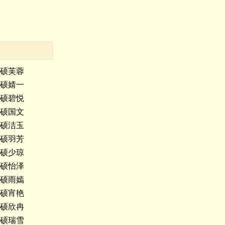
硕芙蓉
硕婧一
硕碧悦
硕国文
硕洁玉
硕羽芳
硕少琼
硕怡泽
硕雨嫣
硕宵艳
硕欣冉
硕瑞雪