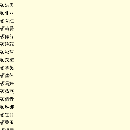
硕洪美
硕亚丽
硕有红
硕莉爱
硕佩芬
硕玲菲
硕秋萍
硕森梅
硕学英
硕佳萍
硕霭婷
硕扬燕
硕倩青
硕琳娜
硕红丽
硕香玉