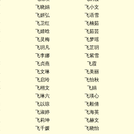
丽
飞晓娟
飞小文
茹
飞妍弘
飞语雪
婧
飞卫红
飞楠茹
婷
飞婧晗
飞茹芸
颖
飞灵梅
飞梦瑶
文
飞玥凡
飞芷玥
涵
飞李娜
飞紫雪
萍
飞贞燕
飞霞
红
飞文琳
飞美丽
红
飞启玲
飞怡秋
娜
飞栩文
飞娟
霞
飞琳六
飞瑛心
韵
飞以琼
飞毅倩
丽
飞淑婷
飞海英
红
飞莉坤
飞赫文
颖
飞千媛
飞晓怡