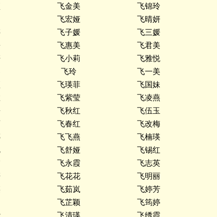
颖
飞金美
飞锦玲
文
飞宏娅
飞晴妍
婷
飞子媛
飞三媛
媛
飞惠美
飞君美
妍
飞小莉
飞雅悦
琴
飞玲
飞一美
颖
飞瑛菲
飞国妹
敏
飞紫莹
飞凌燕
媛
飞秋红
飞伍玉
丽
飞春红
飞改梅
娜
飞飞燕
飞楠瑛
艳
飞舒娅
飞锡红
霞
飞永霞
飞志英
妍
飞花花
飞明丽
瑛
飞茹岚
飞婷芳
玥
飞芷颖
飞筠婷
能
飞清瑛
飞绣霞