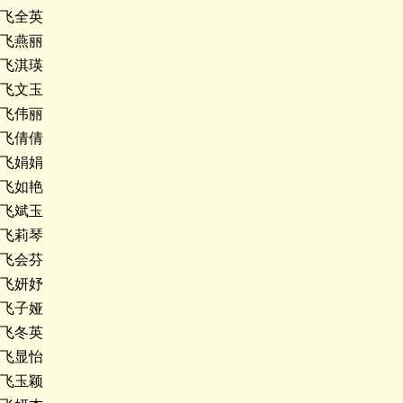
飞全英
飞燕丽
飞淇瑛
飞文玉
飞伟丽
飞倩倩
飞娟娟
飞如艳
飞斌玉
飞莉琴
飞会芬
飞妍妤
飞子娅
飞冬英
飞显怡
飞玉颖