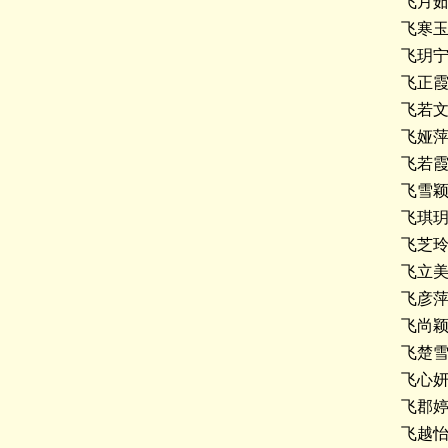
飞月
飞寒
飞玥
飞正
飞若
飞娅
飞若
飞雪
飞琪
飞芝
飞立
飞彦
飞尚
飞楚
飞心
飞郡
飞越