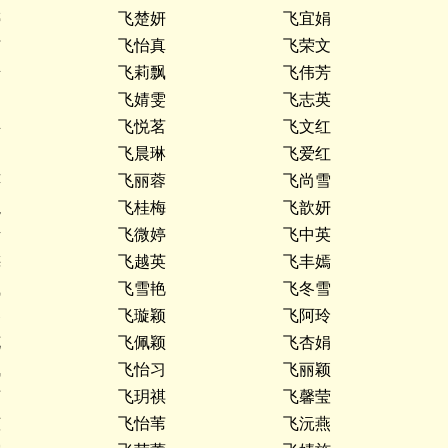
婷
飞楚妍
飞宜娟
洁
飞怡真
飞荣文
怡
飞莉飘
飞伟芳
飞婧雯
飞志英
瑶
飞悦茗
飞文红
玥
飞晨琳
飞爱红
萍
飞丽蓉
飞尚雪
龙
飞桂梅
飞歆妍
婧
飞微婷
飞中英
梅
飞越英
飞丰嫣
岚
飞雪艳
飞冬雪
琴
飞璇颖
飞阿玲
花
飞佩颖
飞杏娟
飞
飞怡习
飞丽颖
茹
飞玥祺
飞馨莹
莹
飞怡苇
飞沅燕