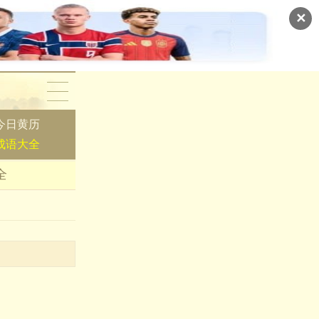
✕
今日黄历
成语大全
全