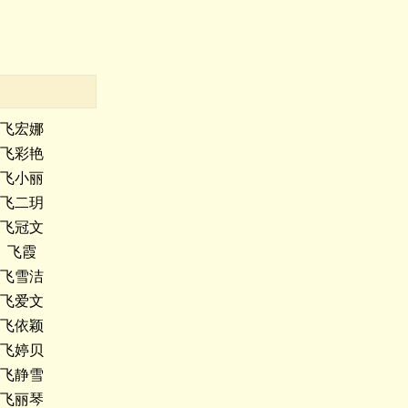
飞宏娜
飞彩艳
飞小丽
飞二玥
飞冠文
飞霞
飞雪洁
飞爱文
飞依颖
飞婷贝
飞静雪
飞丽琴