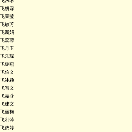
飞法琳
飞妍霖
飞菁莹
飞敏芳
飞新娟
飞蕊蓉
飞丹玉
飞乐瑶
飞栀燕
飞伯文
飞冰颖
飞智文
飞嘉蓉
飞建文
飞丽梅
飞利萍
飞依婷