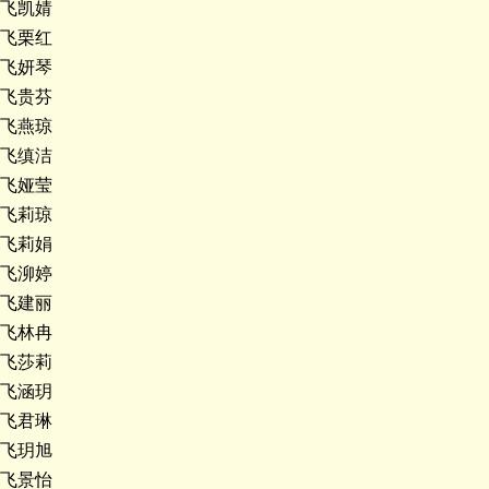
飞凯婧
飞栗红
飞妍琴
飞贵芬
飞燕琼
飞缜洁
飞娅莹
飞莉琼
飞莉娟
飞泖婷
飞建丽
飞林冉
飞莎莉
飞涵玥
飞君琳
飞玥旭
飞景怡