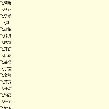
飞莉馨
飞秋丽
飞丞瑶
飞莉
飞政怡
飞婷月
飞琇雪
飞开妍
飞怡蔚
飞徭雪
飞宇莹
飞文颖
飞萍芬
飞开洁
飞钧霞
飞妍宁
飞嫩英