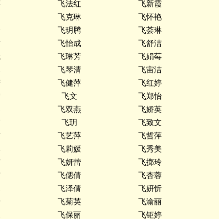
萍
飞法红
飞新霞
文
飞克琳
飞怀艳
兮
飞玥腾
飞荟琳
方
飞怡成
飞舒洁
娥
飞琳芳
飞娟莓
琳
飞琴清
飞宙洁
芳
飞健萍
飞红婷
雪
飞文
飞郑怡
琴
飞双燕
飞娇英
霞
飞玥
飞致文
洁
飞艺萍
飞哲萍
林
飞莉媛
飞秀美
洁
飞妍蕾
飞掷玲
洁
飞偲倩
飞杏蓉
妹
飞泽倩
飞妍忻
倩
飞菊英
飞渝丽
琛
飞保丽
飞钜婷