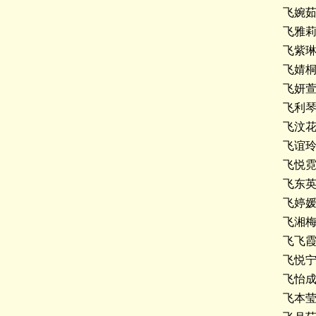
飞婉
飞雅
飞紫
飞婧
飞妍
飞利
飞汶
飞谊
飞悦
飞东
飞婷
飞湘
飞飞
飞悦
飞怡
飞本