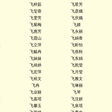
茹
飞梓茹
飞星芳
莉
飞玺蓉
飞彦娥
琳
飞雯芳
飞庆娥
桐
飞菊梅
飞婧
萱
飞惠芳
飞永丽
琴
飞霞山
飞娟香
花
飞立萍
飞昕怡
玲
飞毓冉
飞燕秋
霓
飞妹妹
飞东娟
英
飞靖婷
飞凯莹
媛
飞宏萍
飞月莹
梅
飞裕文
飞雅文
霞
飞冉
飞琳丽
宁
飞业丽
飞琴
成
飞嘉瑶
飞汶妍
莹
飞馨玉
飞泉瑶