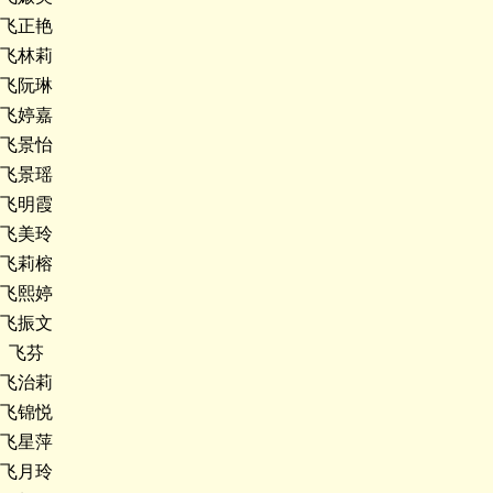
飞正艳
飞林莉
飞阮琳
飞婷嘉
飞景怡
飞景瑶
飞明霞
飞美玲
飞莉榕
飞熙婷
飞振文
飞芬
飞治莉
飞锦悦
飞星萍
飞月玲