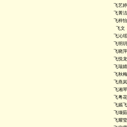
飞艺
飞菁
飞梓
飞文
飞沁
飞明
飞晓
飞悦
飞瑞
飞秋
飞燕
飞湘
飞粤
飞嫣
飞缬
飞耀