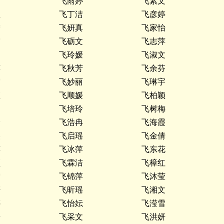
茹
飞雨婷
飞紊文
玉
飞丁洁
飞彦婷
宁
飞妍真
飞家怡
霞
飞砺文
飞志萍
文
飞玲媛
飞淑文
萍
飞秋芳
飞余芬
霞
飞妙丽
飞琳宇
颖
飞顺媛
飞柏颖
玥
飞培玲
飞树梅
玲
飞浩冉
飞海霞
美
飞启瑶
飞金倩
萍
飞冰萍
飞东花
颖
飞霖洁
飞樟红
雪
飞锦萍
飞沐莹
妍
飞昕瑶
飞湘文
婷
飞怡妘
飞滢雪
怡
飞采文
飞洪妍