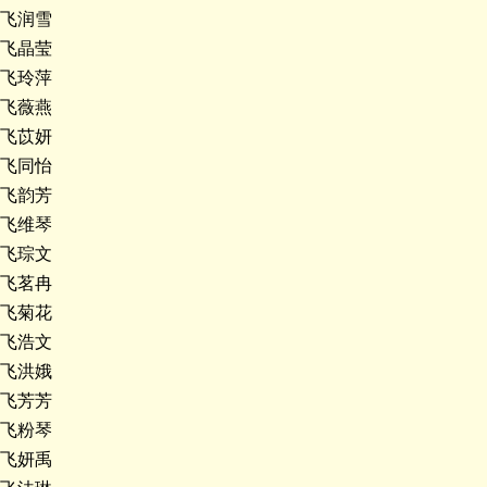
飞润雪
飞晶莹
飞玲萍
飞薇燕
飞苡妍
飞同怡
飞韵芳
飞维琴
飞琮文
飞茗冉
飞菊花
飞浩文
飞洪娥
飞芳芳
飞粉琴
飞妍禹