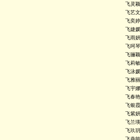
飞灵
飞艺
飞奕
飞婕
飞雨
飞呵
飞骊
飞莉
飞泳
飞雅
飞宇
飞春
飞银
飞紫
飞兰
飞玖
飞燕