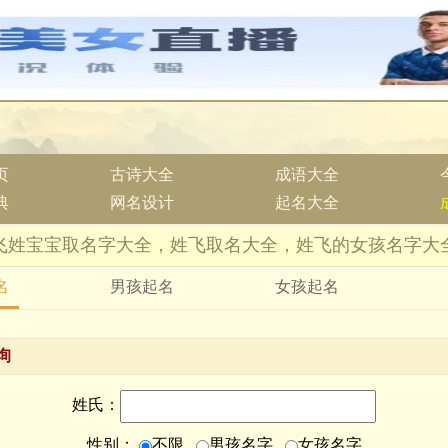
页
古诗大全
成语大全
典
网名设计
起名大全
飞姓宝宝取名字大全，姓飞取名大全，姓飞的女孩名字大
名
男孩起名
女孩起名
询
姓氏：
性别：
不限
男孩名字
女孩名字