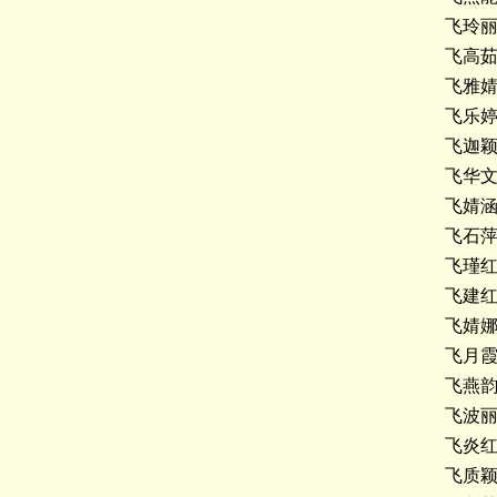
飞玲
飞高
飞雅
飞乐
飞迦
飞华
飞婧
飞石
飞瑾
飞建
飞婧
飞月
飞燕
飞波
飞炎
飞质