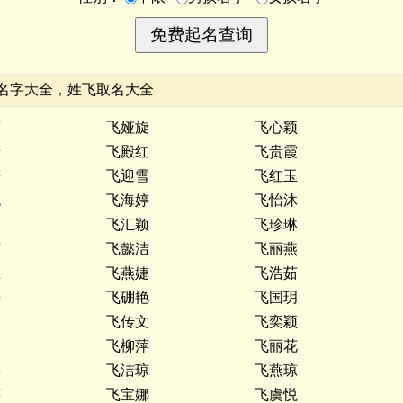
名字大全，姓飞取名大全
丽
飞娅旋
飞心颖
倩
飞殿红
飞贵霞
妍
飞迎雪
飞红玉
悦
飞海婷
飞怡沐
霞
飞汇颖
飞珍琳
英
飞懿洁
飞丽燕
玉
飞燕婕
飞浩茹
媛
飞硼艳
飞国玥
飞传文
飞奕颖
怡
飞柳萍
飞丽花
琳
飞洁琼
飞燕琼
萍
飞宝娜
飞虞悦