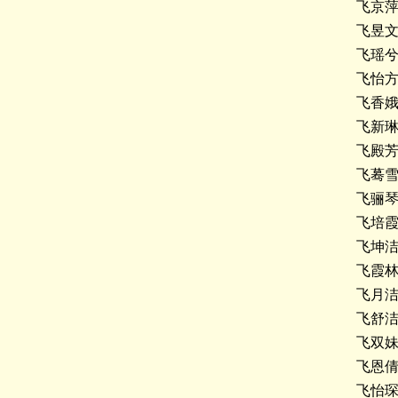
飞京
飞昱
飞瑶
飞怡
飞香
飞新
飞殿
飞蓦
飞骊
飞培
飞坤
飞霞
飞月
飞舒
飞双
飞恩
飞怡