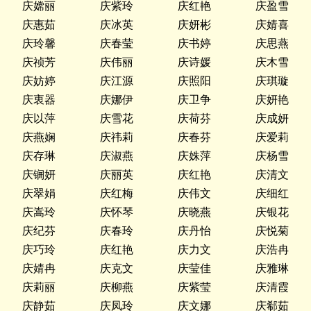
庆嫦丽
庆紫玲
庆红艳
庆盈雪
庆惠茹
庆冰英
庆妍彬
庆婧喜
庆玲馨
庆春莹
庆书婷
庆思燕
庆祯芳
庆伟丽
庆诗媛
庆木雪
庆妨婷
庆江源
庆照阳
庆琪璇
庆衷器
庆娜伊
庆卫争
庆妍艳
庆以萍
庆雪花
庆荷芬
庆成妍
庆燕娴
庆祎莉
庆春芬
庆爱莉
庆存琳
庆淑燕
庆姝萍
庆杨雪
庆锎妍
庆丽英
庆红艳
庆清文
庆翠娟
庆红梅
庆伟文
庆细红
庆嵩玲
庆怀琴
庆晓燕
庆银花
庆纪芬
庆春玲
庆丹怡
庆悦菊
庆巧玲
庆红艳
庆力文
庆浩冉
庆婧冉
庆克文
庆莹佳
庆雅琳
庆莉丽
庆柳燕
庆紫莹
庆清霞
庆静茹
庆凤玲
庆文娜
庆郗茹