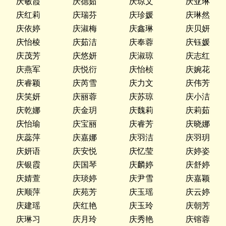
庆敏霞
庆德茹
庆琼文
庆亚琳
庆红莉
庆瑞芬
庆珍媛
庆琳然
庆依婷
庆淑梅
庆鑫琳
庆贝妍
庆怡棱
庆茹洁
庆奉蓉
庆钰媛
庆茂芳
庆悠妍
庆淑琼
庆志红
庆燕军
庆悦衍
庆怡桢
庆婉花
庆睿颖
庆芮雪
庆力文
庆伟芳
庆笑妍
庆丽蓉
庆苏琼
庆小洁
庆乾娜
庆金玥
庆魏莉
庆莉茹
庆怡瑜
庆宝丽
庆睿芳
庆晓娜
庆蕊萍
庆嘉娜
庆羽洁
庆羽玥
庆妍语
庆安悦
庆忆莹
庆婷姿
庆银霞
庆国琴
庆麟婷
庆舒婷
庆婧萱
庆琰婷
庆尹雪
庆嘉颖
庆顺萍
庆苑芳
庆玉瑶
庆云婷
庆建瑶
庆红艳
庆玉玲
庆朝芳
庆琳习
庆月玲
庆秀艳
庆镕蓉