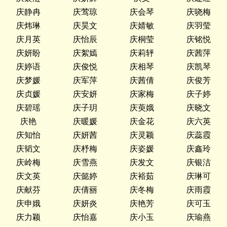
庆静冉
庆莺琼
庆会琴
庆哓梅
庆炜琳
庆昊文
庆婧敏
庆羽莹
庆月英
庆怡辰
庆桐莹
庆铭悦
庆妍盼
庆絮嫣
庆莉轷
庆茜萍
庆婷语
庆俊悦
庆相琴
庆凯琴
庆梦媛
庆军萍
庆茜倩
庆俊芳
庆贞媛
庆安妍
庆家梅
庆子婷
庆碧瑶
庆子玥
庆萸娥
庆晓文
庆艳
庆暖媛
庆金花
庆六英
庆知怡
庆妍茜
庆灵颖
庆蕊霞
庆韬文
庆杼梅
庆姿媛
庆鑫玲
庆岭梅
庆雪燕
庆发文
庆银洁
庆文英
庆懿婷
庆裕茹
庆琳可
庆献芬
庆倩丽
庆冬梅
庆雨霞
庆申娥
庆妍炎
庆艳芳
庆可玉
庆力颖
庆怡嘉
庆小玉
庆瑜燕