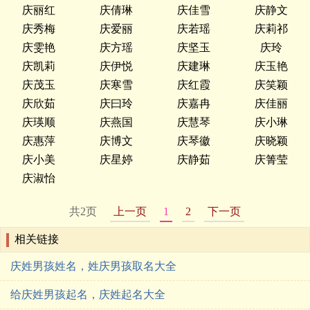
庆丽红
庆倩琳
庆佳雪
庆静文
庆秀梅
庆爱丽
庆若瑶
庆莉祁
庆雯艳
庆方瑶
庆坚玉
庆玲
庆凯莉
庆伊悦
庆建琳
庆玉艳
庆茂玉
庆寒雪
庆红霞
庆笑颖
庆欣茹
庆曰玲
庆嘉冉
庆佳丽
庆瑛顺
庆燕国
庆慧琴
庆小琳
庆惠萍
庆博文
庆琴徽
庆晓颖
庆小美
庆星婷
庆静茹
庆箐莹
庆淑怡
共2页
上一页
1
2
下一页
相关链接
庆姓男孩姓名，姓庆男孩取名大全
给庆姓男孩起名，庆姓起名大全