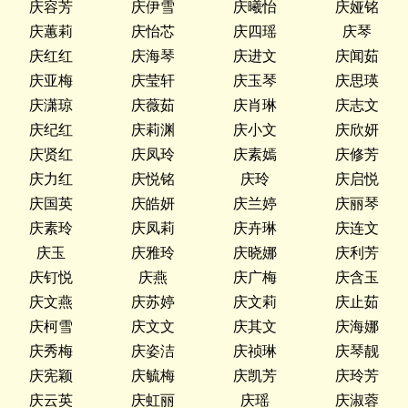
庆容芳
庆伊雪
庆曦怡
庆娅铭
庆蕙莉
庆怡芯
庆四瑶
庆琴
庆红红
庆海琴
庆进文
庆闻茹
庆亚梅
庆莹轩
庆玉琴
庆思瑛
庆潇琼
庆薇茹
庆肖琳
庆志文
庆纪红
庆莉渊
庆小文
庆欣妍
庆贤红
庆凤玲
庆素嫣
庆修芳
庆力红
庆悦铭
庆玲
庆启悦
庆国英
庆皓妍
庆兰婷
庆丽琴
庆素玲
庆凤莉
庆卉琳
庆连文
庆玉
庆雅玲
庆晓娜
庆利芳
庆钉悦
庆燕
庆广梅
庆含玉
庆文燕
庆苏婷
庆文莉
庆止茹
庆柯雪
庆文文
庆其文
庆海娜
庆秀梅
庆姿洁
庆祯琳
庆琴靓
庆宪颖
庆毓梅
庆凯芳
庆玲芳
庆云英
庆虹丽
庆瑶
庆淑蓉