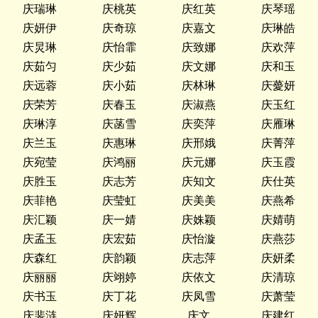
庆瑞琳
庆桃英
庆红英
庆琴瑶
庆妍伊
庆奇琼
庆嘉文
庆琳皓
庆炅琳
庆怡霏
庆致娜
庆欢萍
庆茹匀
庆少茹
庆文娜
庆和玉
庆远蓉
庆小茹
庆林琳
庆薆妍
庆荣芳
庆春玉
庆淑燕
庆玉红
庆琳淳
庆菡雪
庆奕萍
庆雁琳
庆兰玉
庆惠琳
庆邢娥
庆菁萍
庆宛莹
庆鸿丽
庆元娜
庆玉霞
庆胜玉
庆志芳
庆知文
庆仕英
庆菲艳
庆莹虹
庆美美
庆燕希
庆汇颖
庆一婧
庆姝颖
庆婧萌
庆孟玉
庆宏茹
庆怡漩
庆燕莎
庆森红
庆韵颖
庆志萍
庆妍柔
庆丽丽
庆翊婷
庆依文
庆清琼
庆书玉
庆丁花
庆凤雪
庆萧莹
庆裴涟
庆妍辉
庆文
庆建红