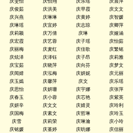
庆雯怡
庆怡翔
庆乐瑶
庆晨萍
庆俊茹
庆洪美
庆早霞
庆文文
庆兴燕
庆琳琳
庆黄婷
庆智媛
庆琳瑶
庆宜婷
庆志琼
庆卿萍
庆莉颖
庆万倩
庆琳
庆娅涵
庆宏霞
庆艺蓉
庆子瑶
庆怡茹
庆丽梅
庆麦红
庆佳歌
庆繁铭
庆炫泽
庆泽钰
庆子昂
庆莉雅
庆宝茹
庆晓萍
庆向芬
庆梦文
庆闻婧
庆泓梅
庆妍妮
庆元丽
庆玉嫣
庆馨萍
庆文
庆乐瑶
庆思怡
庆妍珊
庆宇娜
庆张萍
庆春玉
庆小蓉
庆芯艳
庆紫英
庆妍辛
庆文文
庆婧灵
庆玲利
庆国梅
庆素文
庆哲琳
庆玲玉
庆雪
庆莉荣
庆琳瀹
庆小玲
庆铭媛
庆堇婷
庆昉娜
庆信丽