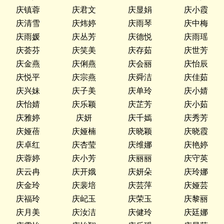
庆镇蓉
庆君文
庆显娟
庆小霞
庆清雪
庆炜婷
庆雨琴
庆中梅
庆雨媛
庆丛芳
庆德悦
庆雨瑶
庆荟芬
庆笑美
庆存茹
庆世芳
庆金燕
庆俐燕
庆会丽
庆怡辰
庆悦平
庆宗燕
庆舜洁
庆佳茹
庆兴妹
庆子美
庆单玲
庆小婧
庆怡婧
庆乐颖
庆芷芳
庆小茹
庆雅婷
庆妍
庆千嫣
庆秀芳
庆娅蓓
庆娅楠
庆晓颖
庆晓霞
庆卓红
庆杏莹
庆维娜
庆艳婷
庆蓉婷
庆小芳
庆丽丽
庆守英
庆云冉
庆开娥
庆妍朵
庆玲娜
庆金玲
庆裴培
庆芸萍
庆娅芸
庆福玲
庆屺玉
庆荣玉
庆黎丽
庆月美
庆汝洁
庆健玲
庆廷娜