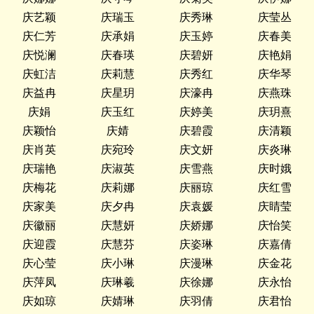
庆艺颖
庆瑞玉
庆秀琳
庆莹丛
庆仁芳
庆承娟
庆玉婷
庆春美
庆悦澜
庆春瑛
庆碧妍
庆艳娟
庆虹洁
庆莉慧
庆秀红
庆华琴
庆益冉
庆星玥
庆濠冉
庆燕珠
庆娟
庆玉红
庆婷美
庆玥熹
庆颖怡
庆婧
庆碧霞
庆清颖
庆肖英
庆宛玲
庆文妍
庆炎琳
庆瑞艳
庆淑英
庆雪燕
庆时娥
庆梅花
庆莉娜
庆丽琼
庆红雪
庆家美
庆夕冉
庆袁媛
庆睛莹
庆徽丽
庆慧妍
庆娇娜
庆怡笑
庆迎霞
庆慧芬
庆姿琳
庆嘉倩
庆心莹
庆小琳
庆漫琳
庆金花
庆萍凤
庆琳羲
庆徐娜
庆永怡
庆如琼
庆婧琳
庆羽倩
庆君怡