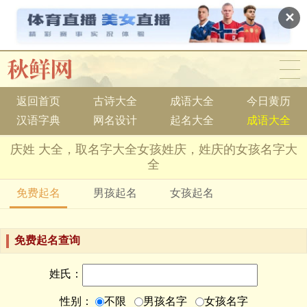
✕
返回首页
古诗大全
成语大全
今日黄历
汉语字典
网名设计
起名大全
成语大全
庆姓 大全，取名字大全女孩姓庆，姓庆的女孩名字大
全
免费起名
男孩起名
女孩起名
免费起名查询
姓氏：
性别：
不限
男孩名字
女孩名字