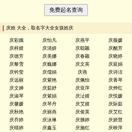
庆姓 大全，取名字大全女孩姓庆
庆彩娥
庆怡凡
庆燕平
庆薇媛
庆梓婧
庆清妍
庆聪颖
庆酩芳
庆德芳
庆美娜
庆春颖
庆晓婷
庆黎雪
庆巍娜
庆文英
庆延娟
庆钤莹
庆儒娟
庆燕
庆诗洁
庆远丽
庆紫艳
庆佩怡
庆香琴
庆文婵
庆茹妤
庆亚萍
庆烨红
庆淑琴
庆紫娟
庆沚婧
庆悦媛
庆馨媛
庆琴丹
庆艾婧
庆际茹
庆秋艳
庆丽燕
庆俊英
庆艾红
庆乔婷
庆泳琳
庆胰婷
庆妍慧
庆晴婷
庆鑫玉
庆施红
庆映萍