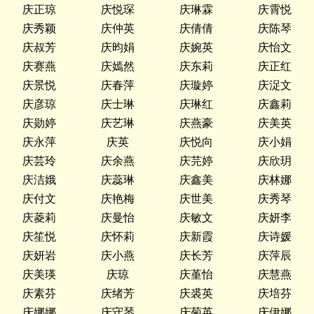
庆正琼
庆悦琛
庆琳霖
庆霄悦
庆秀颖
庆仲英
庆倩倩
庆陈琴
庆叔芳
庆昀娟
庆婉英
庆怡文
庆赛燕
庆嫣然
庆东莉
庆正红
庆景悦
庆春萍
庆璇婷
庆浞文
庆彦琼
庆士琳
庆琳红
庆鑫莉
庆勋婷
庆艺琳
庆燕豪
庆美英
庆永萍
庆英
庆悦向
庆小娟
庆芸玲
庆余燕
庆芫婷
庆欣玥
庆洁娥
庆蕊琳
庆鑫美
庆林娜
庆付文
庆艳梅
庆世美
庆秀琴
庆菱莉
庆曼怡
庆敏文
庆妍李
庆笙悦
庆怀莉
庆新霞
庆诗媛
庆妍岩
庆小燕
庆长芳
庆萍辰
庆美瑛
庆琼
庆堇怡
庆慧燕
庆素芬
庆绪芳
庆裘英
庆培芬
庆娜娜
庆守琴
庆菊英
庆伊娜