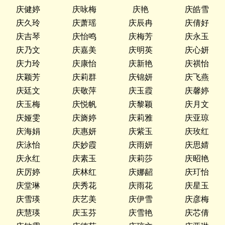
庆健婷
庆咏梅
庆艳
庆皓雪
庆久玲
庆萧瑶
庆辰冉
庆倩好
庆吉琴
庆怡鸣
庆梅芳
庆永玉
庆乃文
庆嘉美
庆明英
庆心妍
庆力玲
庆康怡
庆新艳
庆祺怡
庆颖芳
庆莉群
庆锦妍
庆飞燕
庆廷文
庆敬萍
庆玉霞
庆馨婷
庆玉梅
庆悦帆
庆黎颖
庆月文
庆娅雯
庆旖婷
庆莉雅
庆亚琼
庆海娟
庆惠妍
庆紫玉
庆玫红
庆泳怡
庆妙霞
庆雨妍
庆思婧
庆永红
庆素玉
庆莉莎
庆昭艳
庆厉婷
庆林红
庆娜龆
庆玎怡
庆堂琳
庆秀花
庆雨花
庆星玉
庆雪瑛
庆艺美
庆伊雪
庆彦梅
庆慧瑛
庆玉芬
庆雪艳
庆芯倩