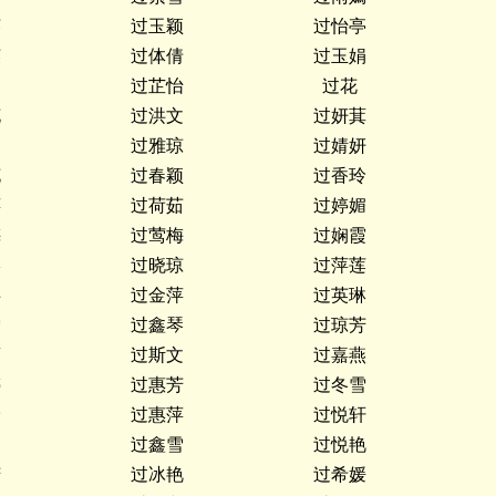
英
过玉颖
过怡亭
英
过体倩
过玉娟
文
过芷怡
过花
花
过洪文
过妍萁
过雅琼
过婧妍
花
过春颖
过香玲
萍
过荷茹
过婷媚
梅
过莺梅
过娴霞
影
过晓琼
过萍莲
洪
过金萍
过英琳
雪
过鑫琴
过琼芳
蓉
过斯文
过嘉燕
婷
过惠芳
过冬雪
玲
过惠萍
过悦轩
娟
过鑫雪
过悦艳
芳
过冰艳
过希媛