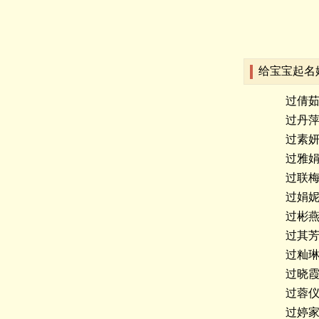
给宝宝起名
过倩
过丹
过素
过雅
过联
过娟
过彬
过其
过籼
过晓
过蓉
过婷