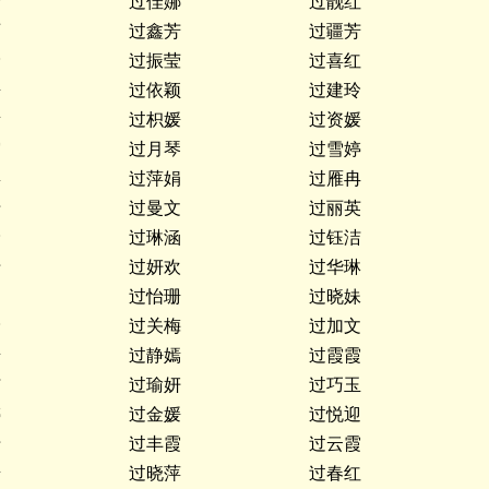
玲
过佳娜
过靓红
丽
过鑫芳
过疆芳
玲
过振莹
过喜红
媛
过依颖
过建玲
嫣
过枳媛
过资媛
霞
过月琴
过雪婷
嘉
过萍娟
过雁冉
倩
过曼文
过丽英
玲
过琳涵
过钰洁
倩
过妍欢
过华琳
过怡珊
过晓妹
玲
过关梅
过加文
怡
过静嫣
过霞霞
洁
过瑜妍
过巧玉
婷
过金媛
过悦迎
倩
过丰霞
过云霞
怡
过晓萍
过春红