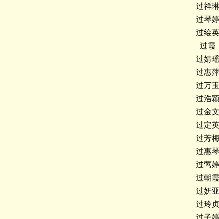
过祥
过琴
过绘
过霞
过婧
过惠
过万
过浩
过金
过定
过芳
过惠
过莺
过朝
过妍
过玲
过子