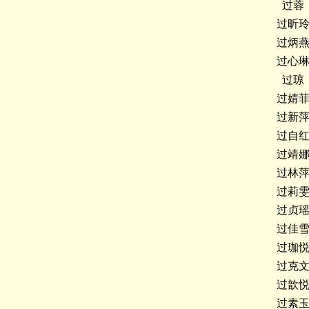
过蓉
过昕
过炳
过心
过琼
过婧
过新
过自
过靖
过林
过莉
过贞
过佳
过珈
过克
过歆
过素