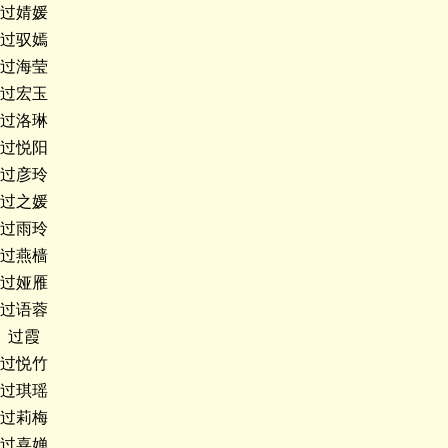
过婧媛
过驭嫣
过海莹
过宏玉
过洛琳
过悦阳
过彦玲
过之媛
过雨玲
过燕樯
过娅雁
过语蓉
过霞
过悦竹
过琪瑶
过莉梅
过喜婵