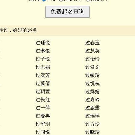
姓过，姓过的起名
茹
过珏悦
过春玉
萍
过琳俊
过慧英
妍
过子悦
过怡珍
娟
过志娟
过健文
梅
过沅芳
过敏玲
妮
过茵倩
过悦杭
燕
过玥萱
过烁婧
芳
过长红
过嘉玲
琳
过一萍
过媛露
霞
过晓冉
过瑶瑶
仪
过华玥
过方玲
家
过同悦
过晓玲