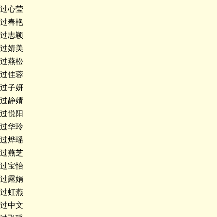
过心莹
过春艳
过志颖
过婧美
过燕松
过佳蓉
过子妍
过静婧
过悦阳
过华玲
过烨瑶
过燕芝
过宝怡
过露娟
过虹燕
过中文