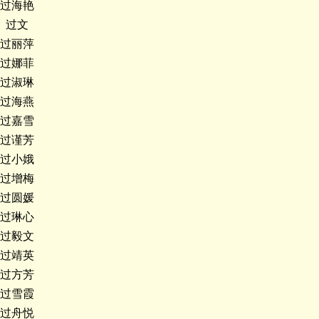
过海艳
过文
过丽萍
过娜菲
过淑琳
过海燕
过嘉雪
过谨芳
过小娥
过增梅
过圆媛
过琳心
过毅文
过靖英
过方芳
过雪霞
过舟悦