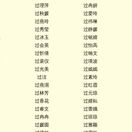
怡
过理萍
过冉妍
琳
过秋媛
过爱玲
雪
过燕玲
过祎琳
玉
过秀莹
过静媛
悦
过冰玉
过铭婧
文
过会英
过怡高
芬
过忻倩
过翰文
婷
过裴仪
过瑛波
蓉
过光美
过嫣嫣
蕊
过洁
过素玲
莉
过燕洇
过红霞
珍
过林芳
过元琼
萍
过香花
过婧耘
萍
过睿文
过蕾娥
琳
过冉冉
过琼琼
文
过媛圆
过雅颖