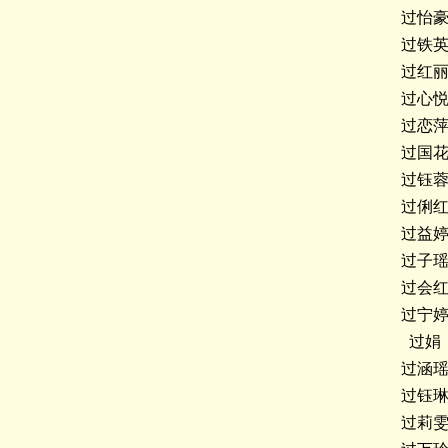
过怡
过铁
过红
过心
过恋
过国
过钰
过俐
过益
过子
过会
过宁
过娟
过涵
过钰
过莉