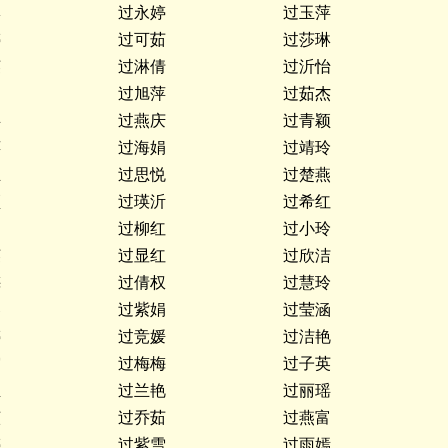
琳
过永婷
过玉萍
婷
过可茹
过莎琳
英
过淋倩
过沂怡
过旭萍
过茹杰
瑶
过燕庆
过青颖
萍
过海娟
过靖玲
玉
过思悦
过楚燕
颖
过瑛沂
过希红
文
过柳红
过小玲
英
过显红
过欣洁
梅
过倩权
过慧玲
琴
过紫娟
过莹涵
婷
过竞媛
过洁艳
霞
过梅梅
过子英
亚
过兰艳
过丽瑶
贞
过乔茹
过燕富
婷
过紫雪
过雨嫣