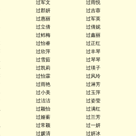
过军文
过雨悦
玲
过郡妍
过吉蓉
燕
过惠丽
过军英
琳
过立倩
过倩妮
过鳕梅
过鑫丽
菲
过怡睿
过正红
萍
过欣萍
过丰琴
红
过雪茹
过琴琴
娜
过凯莉
过瑛子
萍
过怡霖
过风玲
雯
过雨艳
过淋芳
瑶
过小美
过玉萍
雪
过洁洁
过姿莹
悦
过颖怡
过满红
文
过娅蘅
过兰芳
悦
过常颖
过一妍
玉
过媛清
过妍冰