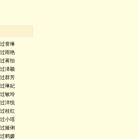
过誉琳
过雨艳
过蒋怡
过泽颖
过群芳
过琳妃
过敏玲
过洋悦
过桂红
过小瑶
过娅俐
过鹤媛