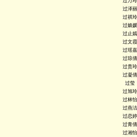
过万
过泽
过祺
过嫱
过止
过文
过瑶
过琼
过贵
过凝
过莹
过旭
过林
过燕
过恋
过青
过湘