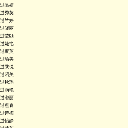
过晶妍
过秀英
过兰婷
过晓丽
过莹颐
过婕艳
过聚英
过瑜美
过乘悦
过昭美
过秋瑶
过雨艳
过淑丽
过燕春
过诗梅
过怡静