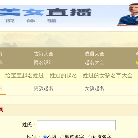
页
古诗大全
成语大全
典
网名设计
起名大全
给宝宝起名姓过，姓过的起名，姓过的女孩名字大全
名
男孩起名
女孩起名
询
姓氏：
性别：
不限
男孩名字
女孩名字