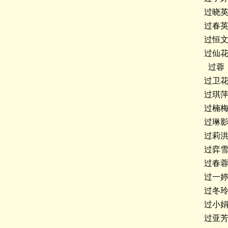
过晓
过春
过恒
过仙
过蓉
过卫
过琪
过楠
过琳
过莉
过弈
过春
过一
过冬
过小
过亚