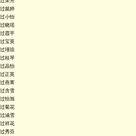
过荣芳
过懿婷
过小怡
过晓瑶
过霞平
过宝英
过瑾琼
过桂琴
过晶怡
过正英
过燕菁
过含雪
过怡旭
过菊花
过涵雪
过祥花
过秀芬