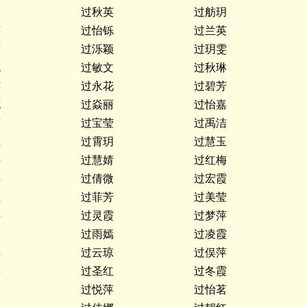
豪
过秋英
过舫玥
英
过怡铄
过兰英
丽
过泺颖
过玥雯
悦
过敏文
过秋琳
萍
过永花
过碧芳
花
过焱丽
过怡嘉
蓉
过宝莹
过禹洁
红
过霄玥
过慧玉
婷
过慧婧
过红梅
瑶
过倩微
过宏霞
红
过菲芳
过美莹
婷
过灵霞
过梦萍
过雨嫣
过凌霞
瑶
过云琼
过俣萍
琳
过圣红
过冬霞
雯
过悦萍
过怡茗