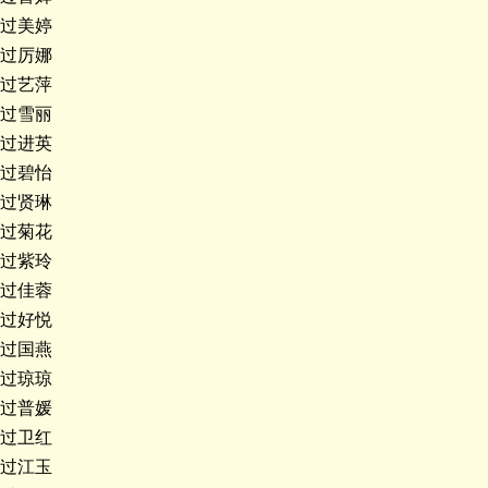
过美婷
过厉娜
过艺萍
过雪丽
过进英
过碧怡
过贤琳
过菊花
过紫玲
过佳蓉
过好悦
过国燕
过琼琼
过普媛
过卫红
过江玉