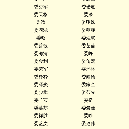
委吏军
委诺羲
进
委天格
委漆
登
委适
委明珠
委涵淞
委菲菲
希
委昭
委煜斌
兰
委善银
委茵茵
荣
委海清
委峥
昊
委金利
委传宏
锋
委荣军
委环环
委杼柃
委雨德
房
委泽炎
委家金
榕
委少华
委范先
静
委子安
委挺
衫
委蔓莎
委爱佳
菲
委祥胜
委喻
委蓝麦
委达伟