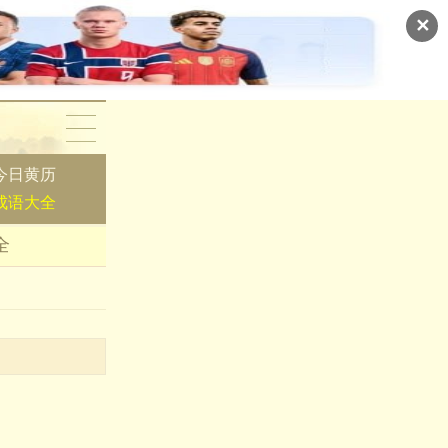
✕
今日黄历
成语大全
全