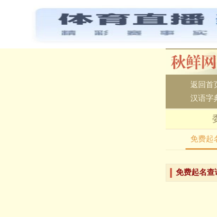
返回首
汉语字
免费起
免费起名查