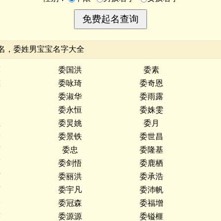
名，委姓男宝宝名字大全
辉
委国洪
委素
惠
委咏琦
委奇恩
冬
委淑华
委雨露
委永恒
委姝雯
互
委炅姚
委月
宁
委景铁
委世昌
百
委忠
委隆基
而
委剑悟
委鹿栖
河
委丽洪
委承浩
迈
委宇凡
委沛帆
珍
委冠森
委福增
芹
委源源
委镒榧