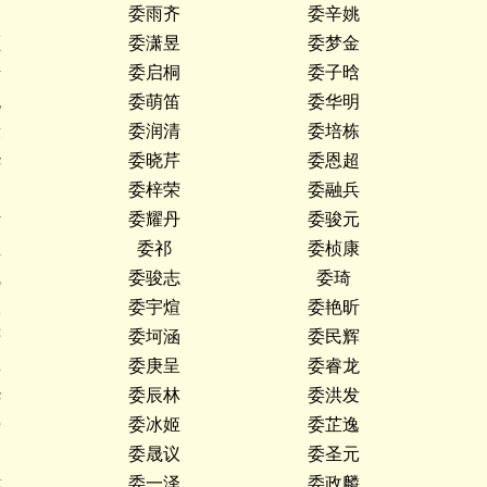
委雨齐
委辛姚
颜
委潇昱
委梦金
琦
委启桐
委子晗
泡
委萌笛
委华明
康
委润清
委培栋
华
委晓芹
委恩超
参
委梓荣
委融兵
伊
委耀丹
委骏元
生
委祁
委桢康
凯
委骏志
委琦
镰
委宇煊
委艳昕
严
委坷涵
委民辉
真
委庚呈
委睿龙
华
委辰林
委洪发
浩
委冰姬
委芷逸
铭
委晟议
委圣元
优
委一泽
委政麟