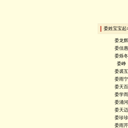
委姓宝宝起
委龙
委佳
委烁
委峥
委裘
委雨
委天
委学
委涌
委天
委珍
委雨