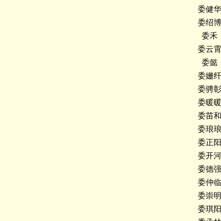
委健
委绍
委禾
委云
委懿
委姗
委骋
委暖
委苗
委琅
委正
委开
委德
委仲
委崇
委琪