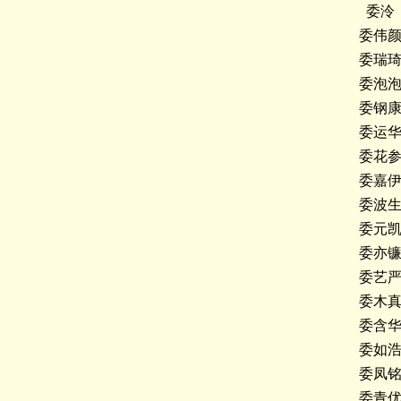
委泠
委伟
委瑞
委泡
委钢
委运
委花
委嘉
委波
委元
委亦
委艺
委木
委含
委如
委凤
委青