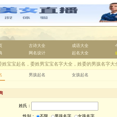
页
古诗大全
成语大全
典
网名设计
起名大全
委姓宝宝起名，委姓男宝宝名字大全，姓委的男孩名字大
名
男孩起名
女孩起名
询
姓氏：
性别：
不限
男孩名字
女孩名字