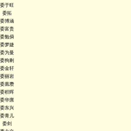
委于旺
委拓
委博涵
委富贵
委勉僢
委梦婕
委为曼
委狗剩
委金轩
委丽岩
委凰瓒
委积晖
委华廪
委东兴
委青儿
委剑