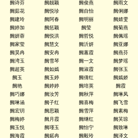
阙诗芬
阙靓颖
阙俊燕
阙雨文
阙茹花
阙悦珍
阙自怡
阙俐娜
阙建玲
阙阿春
阙明丽
阙婧雯
阙婷加
阙惩颖
阙莹
阙菊燕
阙妍蓉
阙悦洪
阙哲悦
阙佩瑶
阙家莹
阙慧文
阙沂妍
阙亚娜
阙昊冉
阙安冉
阙蕙霞
阙燕芬
阙湾玉
阙雪琴
阙一文
阙梦瑶
阙超英
阙如嫣
阙淑霞
阙张玉
阙玉
阙玉婷
阙倩红
阙嫣娇
阙艳
阙婷婷
阙培英
阙霞
阙巧娜
阙汝芳
阙秋萍
阙琳凤
阙琳涵
阙子红
阙喜梅
阙飞雪
阙宏玥
阙思颖
阙雪萍
阙素梅
阙梅婷
阙月霞
阙继红
阙芺琼
阙玉悦
阙瑾玉
阙怡宁
阙致琳
阙海霞
阙婼冉
阙毅玲
阙泽文