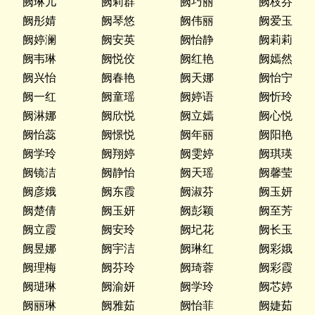
阙琳儿
阙莉群
阙巧丽
阙枝芬
阙彤婧
阙琴悠
阙伟丽
阙爱玉
阙婷澜
阙安英
阙怡静
阙莉莉
阙韦琳
阙悦佼
阙红艳
阙嫣然
阙兴怡
阙春艳
阙天娜
阙怡宁
阙一红
阙童瑶
阙婷语
阙忻玲
阙淋娜
阙欣悦
阙立嫣
阙心悦
阙怡蕊
阙憬悦
阙年丽
阙阳艳
阙学玲
阙翔婷
阙雯婷
阙琪瑛
阙镜洁
阙静怡
阙天瑶
阙馨莹
阙彦娥
阙东霞
阙淑芬
阙玉妍
阙楚倩
阙玉妍
阙彭颖
阙至芳
阙立霞
阙安玲
阙圮花
阙长玉
阙昱娜
阙宇洁
阙琳红
阙彩娥
阙理梅
阙芬玲
阙琦蓉
阙彩霞
阙琎琳
阙渝妍
阙学玲
阙芯婷
阙丽琳
阙雅茹
阙怡菲
阙婕茹