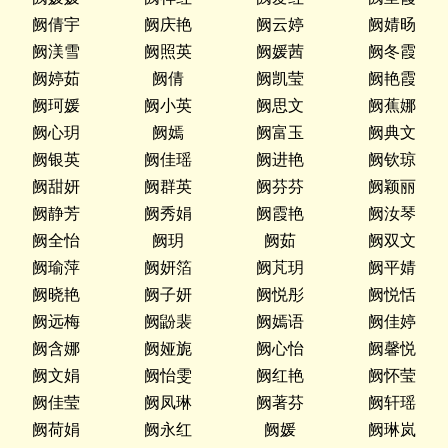
阙倩宇
阙庆艳
阙云婷
阙婧旸
阙渼雪
阙照英
阙媛茜
阙冬霞
阙婷茹
阙倩
阙凯莹
阙艳霞
阙珂媛
阙小英
阙思文
阙蕉娜
阙心玥
阙嫣
阙富玉
阙典文
阙银英
阙佳瑶
阙进艳
阙钦琼
阙甜妍
阙群英
阙芬芬
阙颖丽
阙静芳
阙秀娟
阙霞艳
阙汝琴
阙全怡
阙玥
阙茹
阙双文
阙瑜萍
阙妍箔
阙芃玥
阙平婧
阙晓艳
阙子妍
阙悦彤
阙悦恬
阙远梅
阙鼢裴
阙嫣语
阙佳婷
阙含娜
阙娅旎
阙心怡
阙馨悦
阙文娟
阙怡雯
阙红艳
阙怀莹
阙佳莹
阙凤琳
阙著芬
阙轩瑶
阙荷娟
阙永红
阙媛
阙琳岚