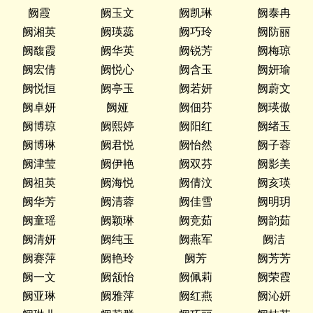
阙霞
阙玉文
阙凯琳
阙泰冉
阙湘英
阙瑛蕊
阙巧玲
阙防丽
阙馥霞
阙华英
阙锐芳
阙梅琼
阙宏倩
阙悦心
阙含玉
阙妍瑜
阙悦恒
阙亭玉
阙若妍
阙蔚文
阙卓妍
阙娅
阙佃芬
阙瑛傲
阙博琼
阙熙婷
阙阳红
阙绪玉
阙博琳
阙君悦
阙怡然
阙子蓉
阙津莹
阙伊艳
阙双芬
阙影美
阙祖英
阙海悦
阙倩汶
阙亥瑛
阙华芳
阙清蓉
阙佳雪
阙明玥
阙童瑶
阙颖琳
阙竞茹
阙韵茹
阙清妍
阙纯玉
阙燕军
阙洁
阙赛萍
阙艳玲
阙芳
阙芳芳
阙一文
阙颔怡
阙佩莉
阙荣霞
阙亚琳
阙雅萍
阙红燕
阙沁妍