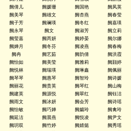
阙倩儿
阙媛珊
阙国艳
阙凤英
阙美琴
阙雄文
阙杏燕
阙春莹
阙子芳
阙斓瑛
阙冬红
阙嘉瑛
阙永琴
阙文
阙淑芳
阙立莉
阙莹嘉
阙芮妍
阙婷晏
阙尔娜
阙婵月
阙冬芬
阙凌燕
阙春梅
阙冉
阙艺茹
阙韵倩
阙洪霞
阙怡如
阙美莹
阙雅莉
阙颢婷
阙悦林
阙瑞瑛
阙琳鑫
阙佩丽
阙琴琴
阙惠琴
阙智玲
阙诗媛
阙丽花
阙贵英
阙琴红
阙山梅
阙建英
阙源悦
阙翠红
阙钰洁
阙雨文
阙冰妍
阙会芳
阙诗瑶
阙怡敏
阙巧婵
阙孀玲
阙禽玲
阙延洁
阙晨燕
阙悦凌
阙尹文
阙玥双
阙竹婷
阙婧懿
阙秀瑶