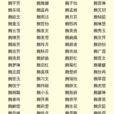
阙宇芳
阙雅娜
阙子怡
阙晋琳
阙乐瑶
阙蕊冉
阙孟婧
阙芃玥
阙皓文
阙雨洁
阙月芬
阙锦茹
阙曼玉
阙哲怡
阙熙冉
阙琳慧
阙云雪
阙发文
阙美燕
阙秀玉
阙继芳
阙美雪
阙婉娥
阙京萍
阙振芳
阙玲月
阙婧凌
阙劲怡
阙吉芳
阙秋芬
阙肖娟
阙广霞
阙燕君
阙妍扬
阙群红
阙晋文
阙梦琳
阙启红
阙菊红
阙馨媛
阙志霞
阙嘉瑛
阙楚婷
阙欣冉
阙世玉
阙习文
阙瑞怡
阙翠霞
阙悦宁
阙祎丽
阙静文
阙杰莹
阙桐颖
阙小玉
阙筱妍
阙媛琳
阙睿玲
阙萍果
阙侨萍
阙赛英
阙鹂莹
阙莉雯
阙生花
阙庆茹
阙丹娅
阙悦月
阙雪颖
阙皓霞