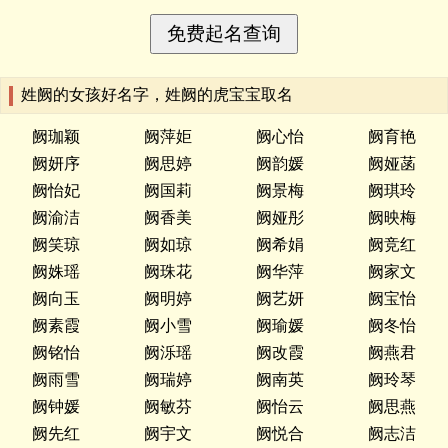
姓阙的女孩好名字，姓阙的虎宝宝取名
阙珈颖
阙萍姖
阙心怡
阙育艳
阙妍序
阙思婷
阙韵媛
阙娅菡
阙怡妃
阙国莉
阙景梅
阙琪玲
阙渝洁
阙香美
阙娅彤
阙映梅
阙笑琼
阙如琼
阙希娟
阙竞红
阙姝瑶
阙珠花
阙华萍
阙家文
阙向玉
阙明婷
阙艺妍
阙宝怡
阙素霞
阙小雪
阙瑜媛
阙冬怡
阙铭怡
阙泺瑶
阙改霞
阙燕君
阙雨雪
阙瑞婷
阙南英
阙玲琴
阙钟媛
阙敏芬
阙怡云
阙思燕
阙先红
阙宇文
阙悦合
阙志洁