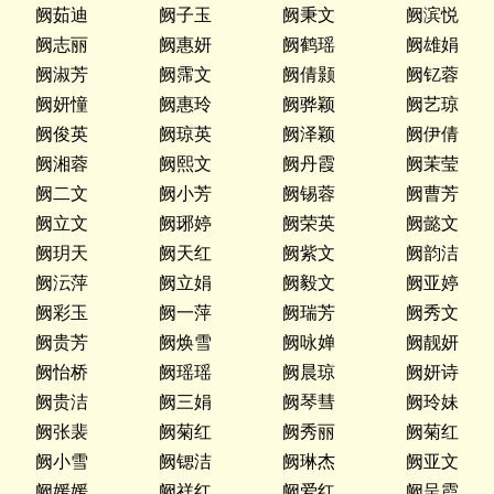
阙茹迪
阙子玉
阙秉文
阙滨悦
阙志丽
阙惠妍
阙鹤瑶
阙雄娟
阙淑芳
阙霈文
阙倩颢
阙钇蓉
阙妍憧
阙惠玲
阙骅颖
阙艺琼
阙俊英
阙琼英
阙泽颖
阙伊倩
阙湘蓉
阙熙文
阙丹霞
阙茉莹
阙二文
阙小芳
阙锡蓉
阙曹芳
阙立文
阙琊婷
阙荣英
阙懿文
阙玥天
阙天红
阙紫文
阙韵洁
阙沄萍
阙立娟
阙毅文
阙亚婷
阙彩玉
阙一萍
阙瑞芳
阙秀文
阙贵芳
阙焕雪
阙咏婵
阙靓妍
阙怡桥
阙瑶瑶
阙晨琼
阙妍诗
阙贵洁
阙三娟
阙琴彗
阙玲妹
阙张裴
阙菊红
阙秀丽
阙菊红
阙小雪
阙锶洁
阙琳杰
阙亚文
阙媛媛
阙祥红
阙爱红
阙呈霞