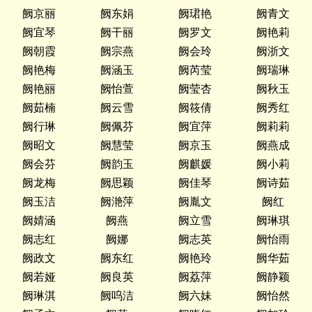
阙京丽
阙东娟
阙珺艳
阙青文
阙宜琴
阙干丽
阙罗文
阙艳莉
阙朝霞
阙宗燕
阙会玲
阙浙文
阙艳梅
阙涵玉
阙芮莹
阙瑞琳
阙艳丽
阙怡萱
阙莹杏
阙秋玉
阙茹楠
阙云雪
阙筱倩
阙秀红
阙行琳
阙佩芬
阙宜萍
阙莉莉
阙昭文
阙慧莹
阙京玉
阙燕成
阙会芬
阙韵玉
阙麒媛
阙小莉
阙龙梅
阙思颖
阙佳琴
阙诗茹
阙玉洁
阙滟萍
阙胤文
阙红
阙婧涵
阙燕
阙立雪
阙琳琪
阙志红
阙娜
阙志英
阙怡雨
阙政文
阙东红
阙艳玲
阙华茹
阙若娅
阙良英
阙荔萍
阙静颖
阙琳淇
阙呜洁
阙六妹
阙怡然