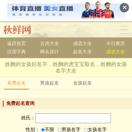
✕
返回首页
古诗大全
成语大全
今日黄历
汉语字典
网名设计
起名大全
成语大全
姓阙的女孩好名字，姓阙的虎宝宝取名，姓阙的女孩
名字大全
免费起名
男孩起名
女孩起名
免费起名查询
姓氏：
性别：
不限
男孩名字
女孩名字