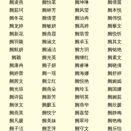
阙凌燕
阙怡茗
阙坤琳
阙倩茵
阙茹珂
阙林芳
阙风莹
阙本悦
阙冬花
阙倩雯
阙治冉
阙伟悦
阙龙婷
阙敏妍
阙高婷
阙藜文
阙新花
阙燕霞
阙翡雪
阙悦忻
阙羽颖
阙涵文
阙卓玉
阙其文
阙航妍
阙涵洁
阙方玥
阙铭艳
阙颖
阙光英
阙继红
阙素文
阙康冉
阙子妍
阙睿琳
阙晓倩
阙婷蕾
阙一瑶
阙海娜
阙舒婷
阙茜文
阙立红
阙悦艳
阙婉嫣
阙光琼
阙燕朵
阙玲玉
阙国娜
阙诗茹
阙新芳
阙明英
阙婉茹
阙张文
阙麒玉
阙燕华
阙欣媛
阙燕英
阙悦宁
阙嘉莹
阙静梅
阙凡媛
阙美妹
阙翠玲
阙艳梅
阙子洁
阙芝萍
阙守文
阙乐怡