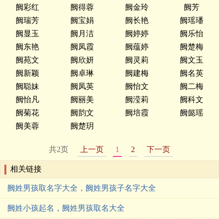
阙彩红
阙得蓉
阙金玲
阙芳
阙瑞芳
阙宝娟
阙长艳
阙瑶璠
阙显玉
阙月洁
阙婷婷
阙乐怡
阙东艳
阙凤霞
阙蕴婷
阙楚梅
阙苑文
阙欣妍
阙灵莉
阙文玉
阙新颖
阙卓琳
阙建梅
阙名英
阙聪妹
阙凤英
阙怡文
阙二梅
阙怡凡
阙丽美
阙滢莉
阙科文
阙菊花
阙韵文
阙培霞
阙懿瑶
阙美蓉
阙楚玥
共2页
上一页
1
2
下一页
相关链接
阙姓男孩取名字大全，阙姓男孩子名字大全
阙姓小孩起名，阙姓男孩取名大全