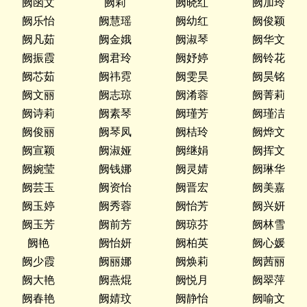
阙函文
阙莉
阙晓红
阙加玲
阙乐怡
阙慧瑶
阙幼红
阙俊颖
阙凡茹
阙金娥
阙淑琴
阙华文
阙振霞
阙君玲
阙妤婷
阙铃花
阙芯茹
阙祎霓
阙雯昊
阙昊铭
阙文丽
阙志琼
阙淆蓉
阙菁莉
阙诗莉
阙素琴
阙瑾芳
阙瑾洁
阙俊丽
阙琴凤
阙桔玲
阙烨文
阙宣颖
阙淑娅
阙继娟
阙挥文
阙婉莹
阙钱娜
阙灵婧
阙琳华
阙芸玉
阙资怡
阙晋宏
阙美嘉
阙玉婷
阙秀蓉
阙怡芳
阙兴妍
阙玉芳
阙前芳
阙琼芬
阙林雪
阙艳
阙怡妍
阙柏英
阙心媛
阙少霞
阙丽娜
阙焕莉
阙茜丽
阙大艳
阙燕焜
阙悦月
阙翠萍
阙春艳
阙婧玟
阙静怡
阙喻文