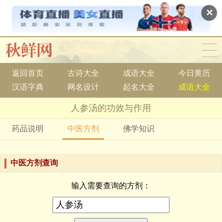
✕
返回首页
古诗大全
成语大全
今日黄历
汉语字典
网名设计
起名大全
成语大全
人参汤的功效与作用
药品说明
中医方剂
佛学知识
中医方剂查询
输入需要查询的方剂：