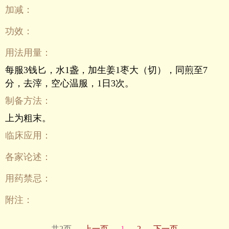
加减：
功效：
用法用量：
每服3钱匕，水1盏，加生姜1枣大（切），同煎至7
分，去滓，空心温服，1日3次。
制备方法：
上为粗末。
临床应用：
各家论述：
用药禁忌：
附注：
共2页
上一页
1
2
下一页