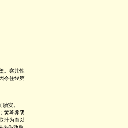
堕。察其性
因令住经第
而胎安。
；黄芩养阴
取汁为血以
湿热伤动胎