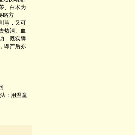
芩、白术为
要略方
川芎，又可
去热清、血
功，既实脾
，即产后亦
回
用法：用温童