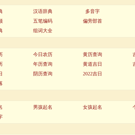
典
汉语辞典
多音字
顺
五笔编码
偏旁部首
典
组词大全
历
今日农历
黄历查询
历
年历查询
黄道吉日
日
阴历查询
2022吉日
落
名
男孩起名
女孩起名
字