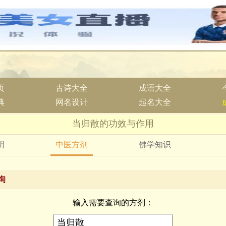
页
古诗大全
成语大全
典
网名设计
起名大全
当归散的功效与作用
明
中医方剂
佛学知识
询
输入需要查询的方剂：