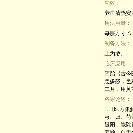
功效：
养血清热安
用法用量：
每服方寸匕
制备方法：
上为散。
临床应用：
堕胎《古今
急多怒，色
二月，用黄
各家论述：
1.《医方
芎、归、芍
退阳，能除
养胎，自无