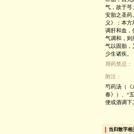
气，故于芎
安胎之圣药
义》：本方
调肝和血，
气调和，则
气以固胎，
少生诸疾。
用药禁忌：
附注：
芍药汤（《
春》）、“
便或酒调下
当归散字相