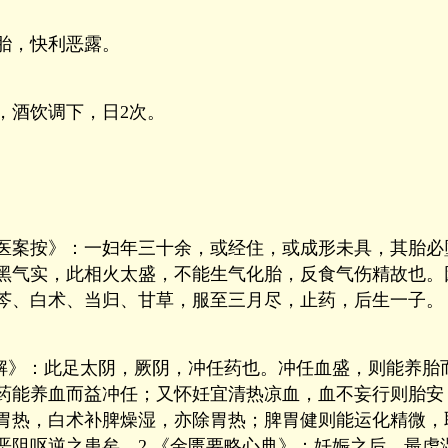
胎，快利恶露。
，酒饮调下，日2次。
医案按》：一妇年三十余，或经住，或成形未具，其胎必
黑气实，此相火太盛，不能生气化胎，反食气伤精故也。
芩、白术、当归、甘草，服至三月尽，止药，后生一子。
集解》：此足太阴，厥阴，冲任药也。冲任血盛，则能养胎
药能养血而益冲任；又怀妊宜清热凉血，血不妄行则胎安
胃热，白术补脾燥湿，亦除胃热；脾胃健则能运化精微，
恶阻呕逆之患矣。2.《金匮要略心典》：妊娠之后，最虑