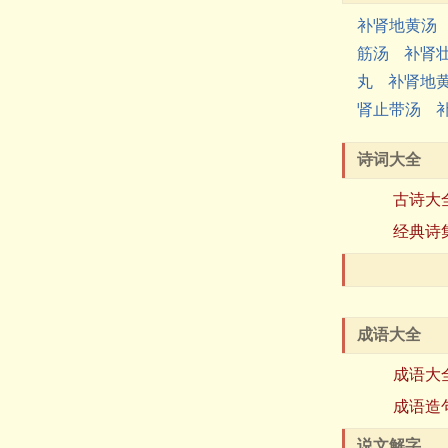
补肾地黄汤
筋汤
补肾
丸
补肾地
肾止带汤
诗词大全
古诗大
经典诗
成语大全
成语大
成语造
说文解字