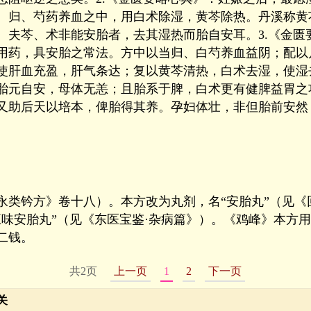
、归、芍药养血之中，用白术除湿，黄芩除热。丹溪称黄
。夫芩、术非能安胎者，去其湿热而胎自安耳。3.《金匮
用药，具安胎之常法。方中以当归、白芍养血益阴；配以
使肝血充盈，肝气条达；复以黄芩清热，白术去湿，使湿
胎元自安，母体无恙；且胎系于脾，白术更有健脾益胃之
又助后天以培本，俾胎得其养。孕妇体壮，非但胎前安然
永类钤方》卷十八）。本方改为丸剂，名“安胎丸”（见《
五味安胎丸”（见《东医宝鉴·杂病篇》）。《鸡峰》本方
二钱。
共2页
上一页
1
2
下一页
关