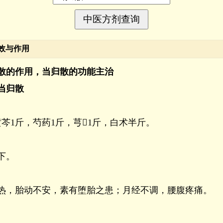
效与作用
散的作用，当归散的功能主治
当归散
黄芩1斤，芍药1斤，芎1斤，白术半斤。
下。
热，胎动不安，素有堕胎之患；月经不调，腰腹疼痛。