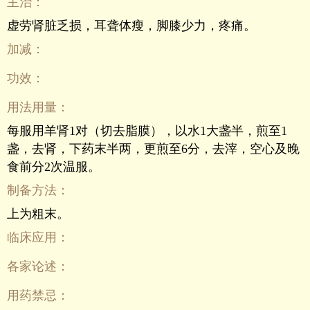
主治：
虚劳肾脏乏损，耳聋体瘦，脚膝少力，疼痛。
加减：
功效：
用法用量：
每服用羊肾1对（切去脂膜），以水1大盏半，煎至1
盏，去肾，下药末半两，更煎至6分，去滓，空心及晚
食前分2次温服。
制备方法：
上为粗末。
临床应用：
各家论述：
用药禁忌：