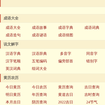
成语大全
成语大全
成语故事
成语字典
成语词典
成语造句
成语谜语
成语猜图
说文解字
汉语字典
汉语辞典
多音字
同音字
汉字笔顺
五笔编码
偏旁部首
错别字
英汉词典
组词大全
黄历农历
今日黄历
今日农历
黄历查询
吉日查询
明日黄历
年历查询
黄道吉日
吉时查询
本月吉日
阴历查询
2022吉日
24节气