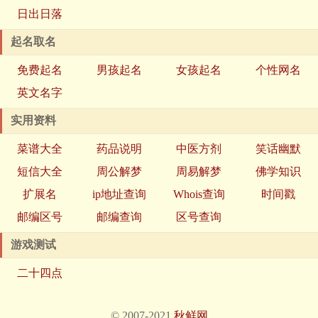
日出日落
起名取名
免费起名
男孩起名
女孩起名
个性网名
英文名字
实用资料
菜谱大全
药品说明
中医方剂
笑话幽默
短信大全
周公解梦
周易解梦
佛学知识
扩展名
ip地址查询
Whois查询
时间戳
邮编区号
邮编查询
区号查询
游戏测试
二十四点
© 2007-2021
秋鲜网