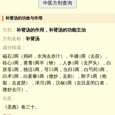
补肾汤的功效与作用
方剂：
补肾汤的作用，补肾汤的功能主治
方剂名称：
补肾汤
成分组成：
磁石2两（捣碎，水淘去赤汁），牛膝1两（去苗），
桂心1两，黄耆1两半（锉），人参1两（去芦头），白
茯苓1两，独活1两，芎1两，当归1两，白芍药1两，
白术1两，白蒺藜1两（微炒，去刺），附子1两（炮
裂，去皮脐），泽泻1两，汉椒1两（去目及闭口者，
微炒去汗）。
出处：
《圣惠》卷三十。