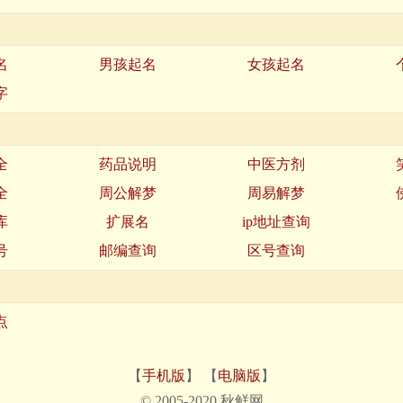
名
男孩起名
女孩起名
字
全
药品说明
中医方剂
全
周公解梦
周易解梦
库
扩展名
ip地址查询
号
邮编查询
区号查询
点
【
手机版
】 【
电脑版
】
© 2005-2020 秋鲜网