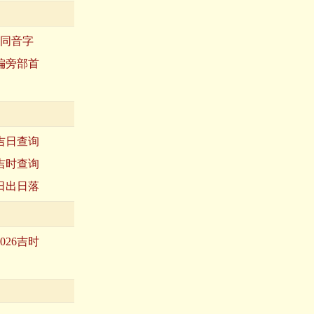
同音字
偏旁部首
吉日查询
吉时查询
日出日落
2026吉时