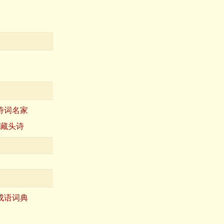
诗词名家
藏头诗
成语词典