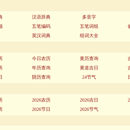
典
汉语辞典
多音字
顺
五笔编码
五笔词组
字
英汉词典
组词大全
历
今日农历
黄历查询
历
年历查询
黄道吉日
日
阴历查询
24节气
历
2026农历
2026吉日
历
2026节日
2026节气