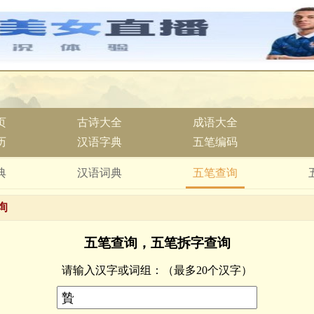
页
古诗大全
成语大全
历
汉语字典
五笔编码
典
汉语词典
五笔查询
询
五笔查询，五笔拆字查询
请输入汉字或词组：
（最多20个汉字）