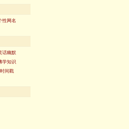
个性网名
笑话幽默
佛学知识
时间戳