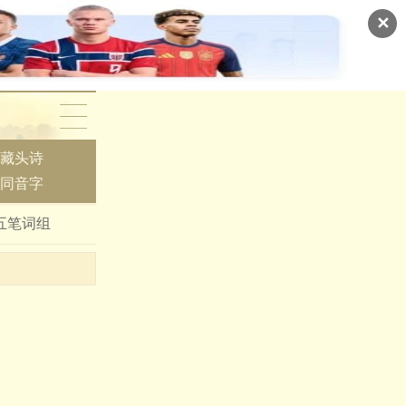
✕
藏头诗
同音字
五笔词组