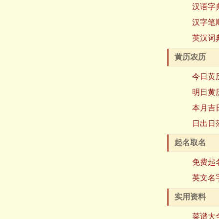
汉语字
汉字笔
英汉词
黄历农历
今日黄
明日黄
本月吉
日出日
起名取名
免费起
英文名
实用资料
菜谱大