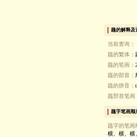
鶗的解释及
当前查询：
鶗的繁体：
鶗的笔画：
鶗的部首：
鶗的拼音：
t
鶗部首笔画
鶗字笔画顺
鶗字的笔画
横、横、横