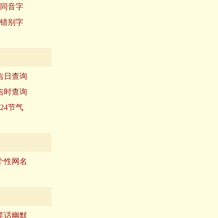
同音字
错别字
吉日查询
吉时查询
24节气
个性网名
笑话幽默