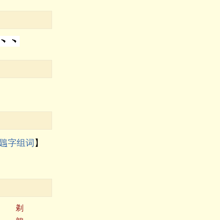
鶗字组词
】
剃