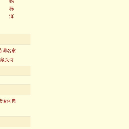
鶙
蕛
漽
诗词名家
藏头诗
成语词典