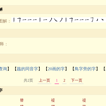
解
图解：
解释：
查询
】 【
鶗的同音字
】 【
20画的字
】 【
鳥字旁的字
】 【
共2页
上一页
1
2
下一页
字
替
褆
禔