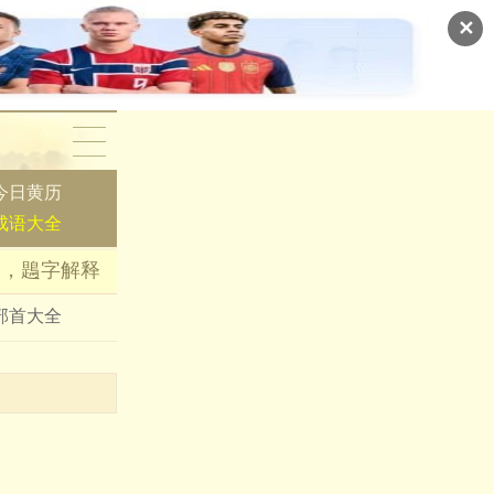
✕
今日黄历
成语大全
词，鶗字解释
部首大全