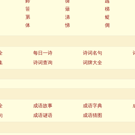
鍗
徲
鶗
笹
薙
稊
罤
涕
鳀
体
悌
倜
全
每日一诗
诗词名句
集
诗词查询
词牌大全
全
成语故事
成语字典
句
成语谜语
成语猜图