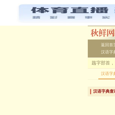
返回首
汉语字
鶗字部首，
汉语字
汉语字典查