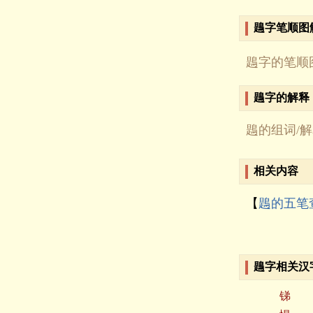
鶗字笔顺图
鶗字的笔顺
鶗字的解释
鶗的组词/
相关内容
【
鶗的五笔
鶗字相关汉
锑