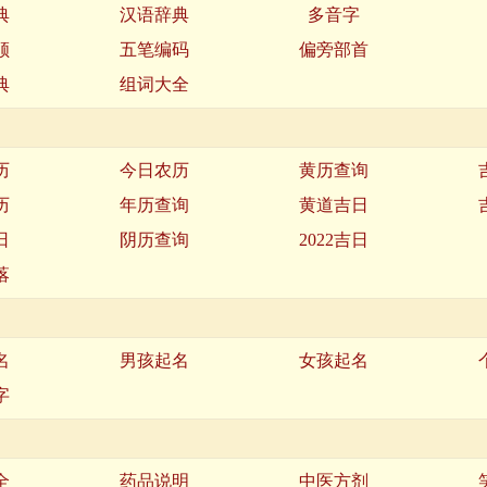
典
汉语辞典
多音字
顺
五笔编码
偏旁部首
典
组词大全
历
今日农历
黄历查询
历
年历查询
黄道吉日
日
阴历查询
2022吉日
落
名
男孩起名
女孩起名
字
全
药品说明
中医方剂