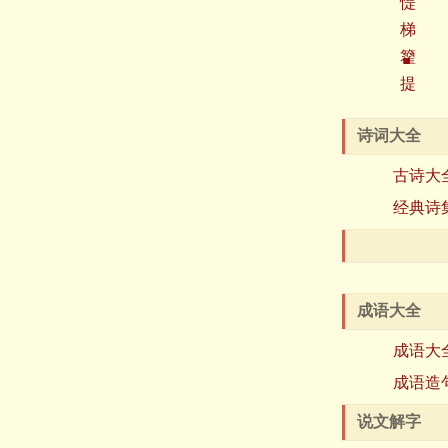
惿
梯
籊
提
诗词大全
古诗大
经典诗
成语大全
成语大
成语造
说文解字