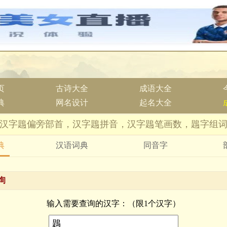
页
古诗大全
成语大全
典
网名设计
起名大全
汉字鶗偏旁部首，汉字鶗拼音，汉字鶗笔画数，鶗字组
典
汉语词典
同音字
询
输入需要查询的汉字：（限1个汉字）