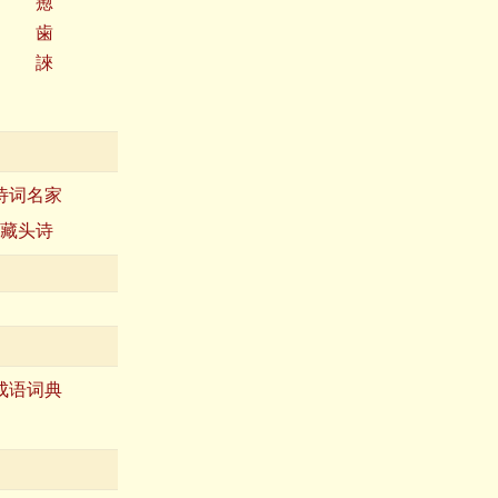
瘛
歯
誺
诗词名家
藏头诗
成语词典