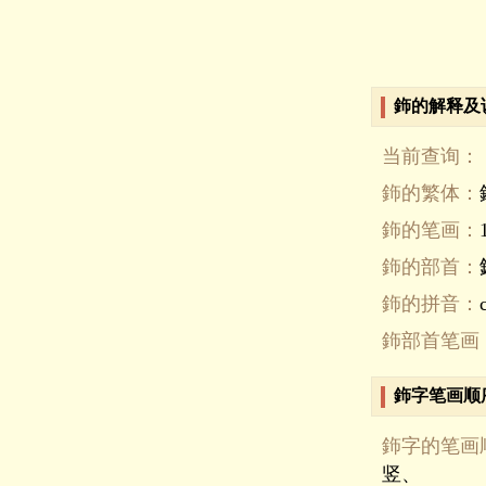
鉓的解释及
当前查询：
鉓的繁体：
鉓的笔画：
鉓的部首：
鉓的拼音：
鉓部首笔画
鉓字笔画顺
鉓字的笔画
竖、