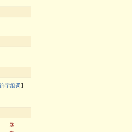
鉓字组词
】
匙