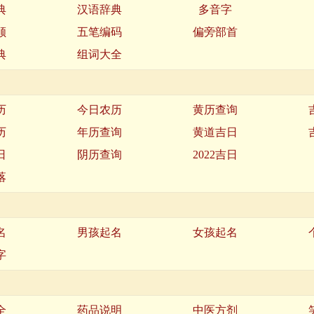
典
汉语辞典
多音字
顺
五笔编码
偏旁部首
典
组词大全
历
今日农历
黄历查询
历
年历查询
黄道吉日
日
阴历查询
2022吉日
落
名
男孩起名
女孩起名
字
全
药品说明
中医方剂