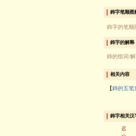
鉓字笔顺图
鉓字的笔顺
鉓字的解释
鉓的组词/
相关内容
【
鉓的五笔
鉓字相关汉
迟