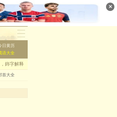
✕
今日黄历
成语大全
词，鉓字解释
部首大全