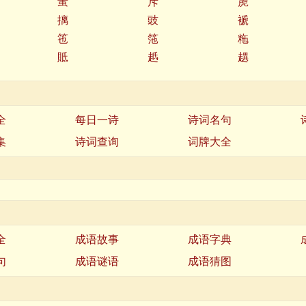
蚩
斥
箎
摛
豉
褫
竾
筂
粚
貾
赿
趩
全
每日一诗
诗词名句
集
诗词查询
词牌大全
全
成语故事
成语字典
句
成语谜语
成语猜图