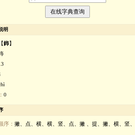
说明
【
鉓
】
鉓
13
釒
chì
：
0
序
顺序：
撇、点、横、横、竖、点、撇 、提、撇、横、竖