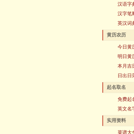
汉语字
汉字笔
英汉词
黄历农历
今日黄
明日黄
本月吉
日出日
起名取名
免费起
英文名
实用资料
菜谱大