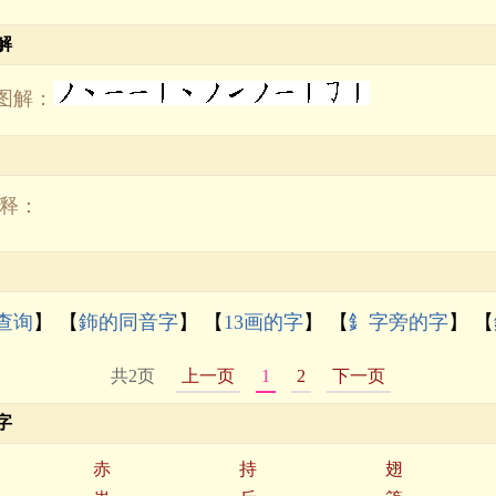
解
图解：
解释：
查询
】 【
鉓的同音字
】 【
13画的字
】 【
釒字旁的字
】 【
共2页
上一页
1
2
下一页
字
赤
持
翅