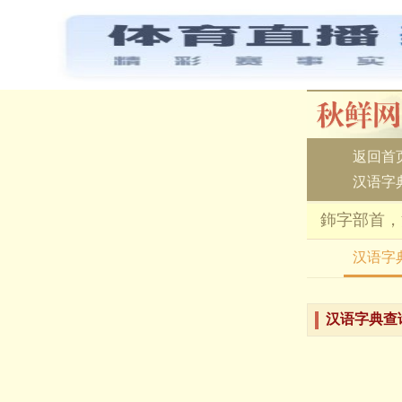
返回首
汉语字
鉓字部首，
汉语字
汉语字典查