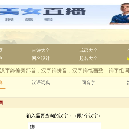
页
古诗大全
成语大全
典
网名设计
起名大全
汉字鉓偏旁部首，汉字鉓拼音，汉字鉓笔画数，鉓字组
典
汉语词典
同音字
询
输入需要查询的汉字：（限1个汉字）