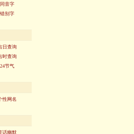
同音字
错别字
吉日查询
吉时查询
24节气
个性网名
笑话幽默