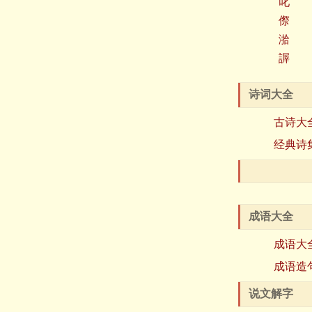
叱
傺
湁
謘
诗词大全
古诗大
经典诗
成语大全
成语大
成语造
说文解字