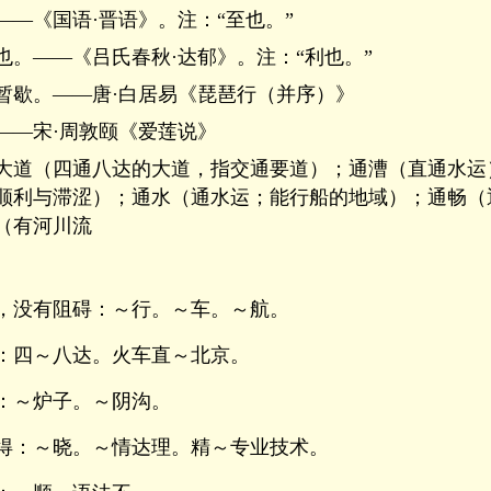
――《国语·晋语》。注：“至也。”
也。――《吕氏春秋·达郁》。注：“利也。”
暂歇。――唐·白居易《琵琶行（并序）》
――宋·周敦颐《爱莲说》
大道（四通八达的大道，指交通要道）；通漕（直通水运
顺利与滞涩）；通水（通水运；能行船的地域）；通畅（
（有河川流
，没有阻碍：～行。～车。～航。
：四～八达。火车直～北京。
：～炉子。～阴沟。
得：～晓。～情达理。精～专业技术。