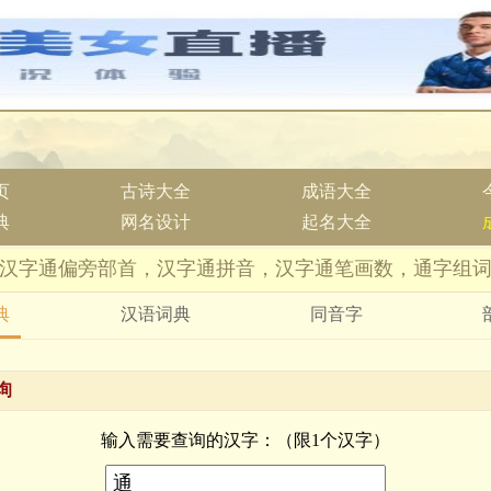
页
古诗大全
成语大全
典
网名设计
起名大全
汉字通偏旁部首，汉字通拼音，汉字通笔画数，通字组
典
汉语词典
同音字
询
输入需要查询的汉字：（限1个汉字）