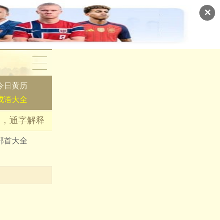
✕
今日黄历
成语大全
词，通字解释
部首大全