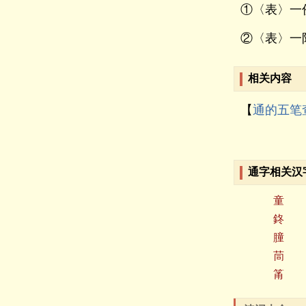
①〈表〉一
②〈表〉一
相关内容
【
通的五笔
通字相关汉
童
鉖
膧
茼
筩