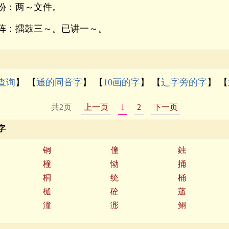
份：两～文件。
阵：擂鼓三～。已讲一～。
查询
】 【
通的同音字
】 【
10画的字
】 【
辶字旁的字
】 【
共2页
上一页
1
2
下一页
字
铜
僮
鉵
橦
恸
捅
桐
统
桶
樋
砼
蓪
潼
浵
鲖