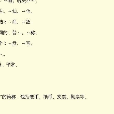
：～顺。语法不～。
告。～知。～信。
结：～商。～敌。
同的：普～。～称。
个：～盘。～宵。
～。
般，平常。
。
币"的简称，包括硬币、纸币、支票、期票等。