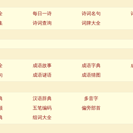
全
每日一诗
诗词名句
集
诗词查询
词牌大全
全
成语故事
成语字典
句
成语谜语
成语猜图
典
汉语辞典
多音字
顺
五笔编码
偏旁部首
典
组词大全