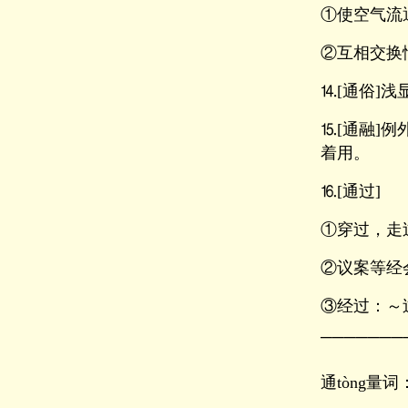
①使空气流
②互相交换
⒕[通俗]
⒖[通融]
着用。
⒗[通过]
①穿过，走
②议案等经
③经过：～
───────
通tòng量词