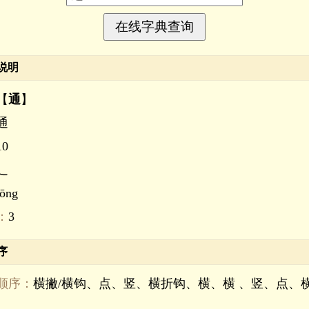
说明
【
通
】
通
10
辶
tōng
：
3
序
顺序：
横撇/横钩、点、竖、横折钩、横、横 、竖、点、