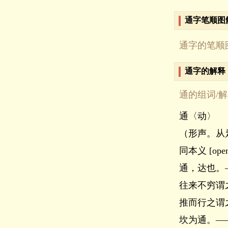
通字笔顺图
通字的笔顺
通字的解释
通的组词/
通〈动〉
（形声。从
同本义 [open
通，达也。
往来不穷谓
推而行之谓
坎为通。―