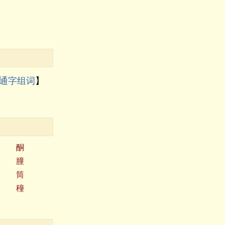
通字组词
】
酮
朣
筒
穜