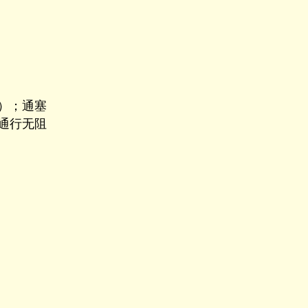
）；通塞
通行无阻