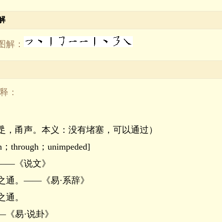
解
图解：
解释：
辵，甬声。本义：没有堵塞，可以通过）
；through；unimpeded]
――《说文》
之通。――《易·系辞》
之通。
―《易·说卦》