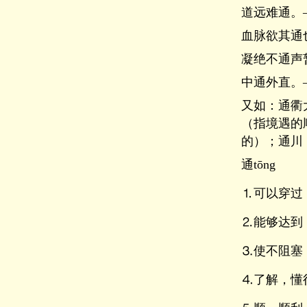
道远难通。
血脉欲其通
凝绝不通声
中通外直。
又如：通衢
（指境遇的
的）；通川
通tōng
⒈可以穿过
⒉能够达到
⒊使不阻塞
⒋了解，懂