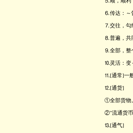
⒌顺，顺利
⒍传达：～
⒎交往，勾
⒏普遍，共
⒐全部，整
⒑灵活：变
⒒[通常]一
⒓[通货]
①全部货物
②"流通货
⒔[通气]