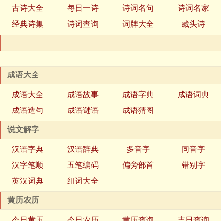
古诗大全
每日一诗
诗词名句
诗词名家
经典诗集
诗词查询
词牌大全
藏头诗
成语大全
成语大全
成语故事
成语字典
成语词典
成语造句
成语谜语
成语猜图
说文解字
汉语字典
汉语辞典
多音字
同音字
汉字笔顺
五笔编码
偏旁部首
错别字
英汉词典
组词大全
黄历农历
今日黄历
今日农历
黄历查询
吉日查询