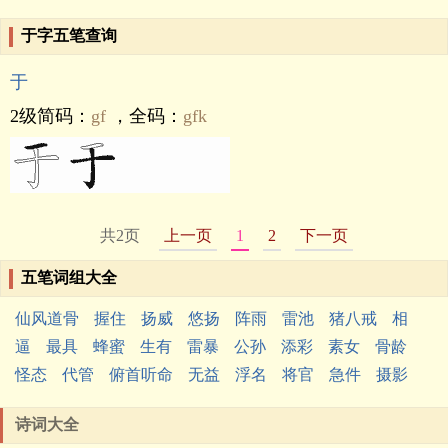
于字五笔查询
于
2级简码：
gf
，全码：
gfk
共2页
上一页
1
2
下一页
五笔词组大全
仙风道骨
握住
扬威
悠扬
阵雨
雷池
猪八戒
相
逼
最具
蜂蜜
生有
雷暴
公孙
添彩
素女
骨龄
怪态
代管
俯首听命
无益
浮名
将官
急件
摄影
诗词大全