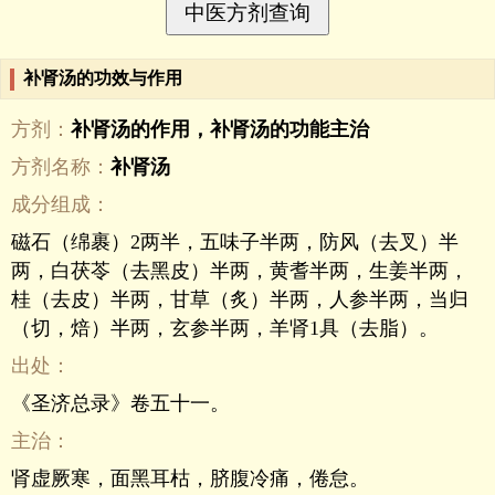
补肾汤的功效与作用
方剂：
补肾汤的作用，补肾汤的功能主治
方剂名称：
补肾汤
成分组成：
磁石（绵裹）2两半，五味子半两，防风（去叉）半
两，白茯苓（去黑皮）半两，黄耆半两，生姜半两，
桂（去皮）半两，甘草（炙）半两，人参半两，当归
（切，焙）半两，玄参半两，羊肾1具（去脂）。
出处：
《圣济总录》卷五十一。
主治：
肾虚厥寒，面黑耳枯，脐腹冷痛，倦怠。