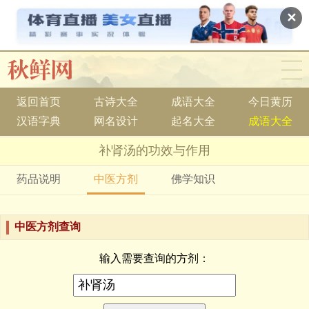
✕
返回首页
古诗大全
成语大全
今日黄历
汉语字典
网名设计
起名大全
成语大全
补肾汤的功效与作用
药品说明
中医方剂
佛学知识
中医方剂查询
输入需要查询的方剂：