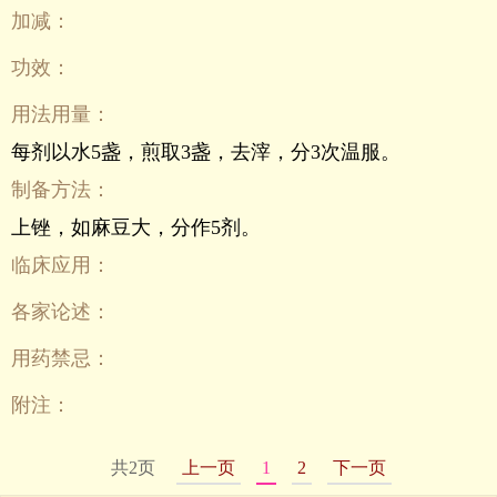
加减：
功效：
用法用量：
每剂以水5盏，煎取3盏，去滓，分3次温服。
制备方法：
上锉，如麻豆大，分作5剂。
临床应用：
各家论述：
用药禁忌：
附注：
共2页
上一页
1
2
下一页